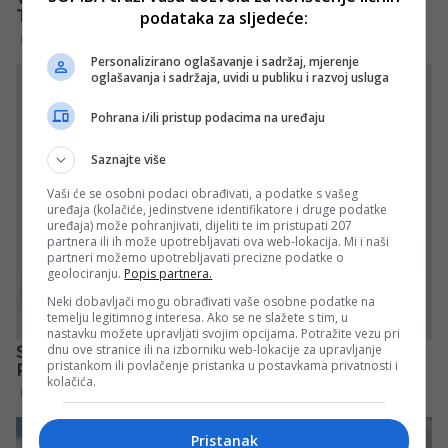
podataka za sljedeće:
Personalizirano oglašavanje i sadržaj, mjerenje
oglašavanja i sadržaja, uvidi u publiku i razvoj usluga
Pohrana i/ili pristup podacima na uređaju
Saznajte više
Vaši će se osobni podaci obrađivati, a podatke s vašeg
uređaja (kolačiće, jedinstvene identifikatore i druge podatke
uređaja) može pohranjivati, dijeliti te im pristupati 207
partnera ili ih može upotrebljavati ova web-lokacija. Mi i naši
partneri možemo upotrebljavati precizne podatke o
geolociranju.
Popis partnera.
Neki dobavljači mogu obrađivati vaše osobne podatke na
temelju legitimnog interesa. Ako se ne slažete s tim, u
nastavku možete upravljati svojim opcijama. Potražite vezu pri
dnu ove stranice ili na izborniku web-lokacije za upravljanje
pristankom ili povlačenje pristanka u postavkama privatnosti i
kolačića.
Pristanak