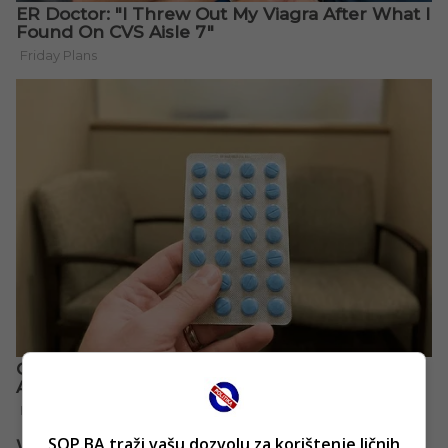
SOP.BA traži vašu dozvolu za korištenje ličnih