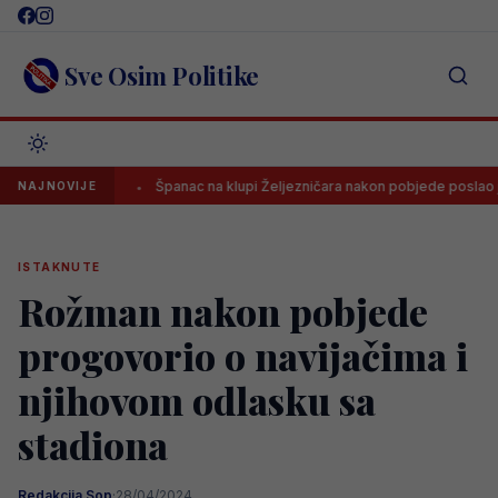
Skip
to
content
Sve Osim Politike
listi
Španac na klupi Željezničara nakon pobjede poslao jasnu po
NAJNOVIJE
ISTAKNUTE
Rožman nakon pobjede
progovorio o navijačima i
njihovom odlasku sa
stadiona
Redakcija Sop
·
28/04/2024