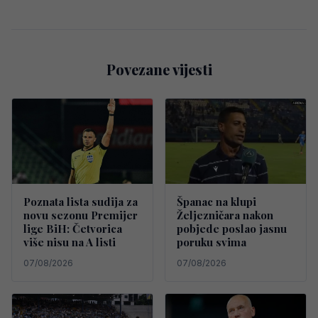
Povezane vijesti
Poznata lista sudija za
Španac na klupi
novu sezonu Premijer
Željezničara nakon
lige BiH: Četvorica
pobjede poslao jasnu
više nisu na A listi
poruku svima
07/08/2026
07/08/2026