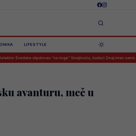
ONIKA
LIFESTYLE
ke otputovao “na noge” Smajloviću, budući Zmaj imao samo jedan odgovor
sku avanturu, meč u