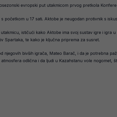
vosezonski evropski put utakmicom prvog pretkola Konferen
s početkom u 17 sati. Aktobe je neugodan protivnik s iskus
 utakmicu, ističući kako Aktobe ima svoj sustav igre i igra 
iv Spartaka, te kako je ključna priprema za susret.
 njegovih bivših igrača, Mateo Barač, i da je potrebna pažl
 atmosfera odlična i da ljudi u Kazahstanu vole nogomet, š