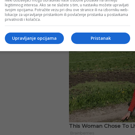
Neki dobavljači mogu obrađivati vaše osobne podatke na temelju
legitimnog interesa. Ako se ne slažete s tim, u nastavku možete upravljati
svojim opcijama. Potražite vezu pri dnu ove stranice ili na izborniku web-
lokacije za upravljanje pristankom ili povlačenje pristanka u postavkama
privatnosti i kolačića.
Upravljanje opcijama
Pristanak