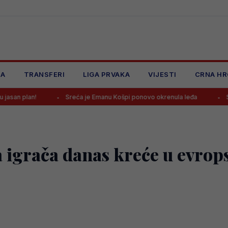
JA
TRANSFERI
LIGA PRVAKA
VIJESTI
CRNA HR
Sreća je Emanu Košpi ponovo okrenula leđa
Selektor Šveds
a igrača danas kreće u evrop