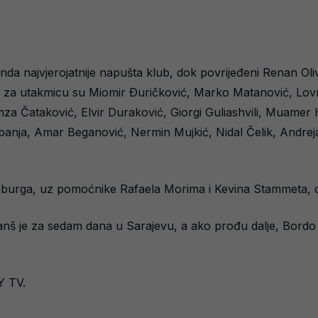
nda najvjerojatnije napušta klub, dok povrijeđeni Renan Ol
u za utakmicu su Miomir Ðuričković, Marko Matanović, Lovr
za Čataković, Elvir Duraković, Giorgi Guliashvili, Muame
anja, Amar Beganović, Nermin Mujkić, Nidal Čelik, Andreja 
mburga, uz pomoćnike Rafaela Morima i Kevina Stammeta, d
vanš je za sedam dana u Sarajevu, a ako prođu dalje, Bordo 
Y TV.