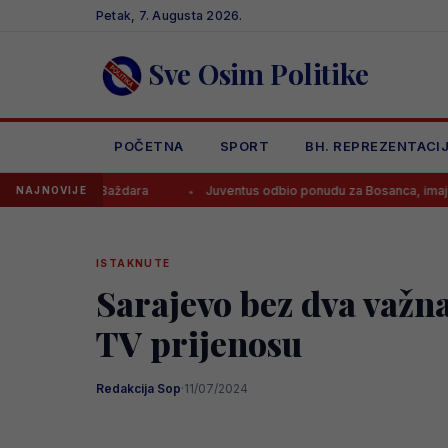
Skip
Petak, 7. Augusta 2026.
to
content
Sve Osim Politike
POČETNA
SPORT
BH. REPREZENTACI
om Baždara
Juventus odbio ponudu za Bosanca, imaju jasan plan!
NAJNOVIJE
ISTAKNUTE
Sarajevo bez dva važn
TV prijenosu
Redakcija Sop
·
11/07/2024