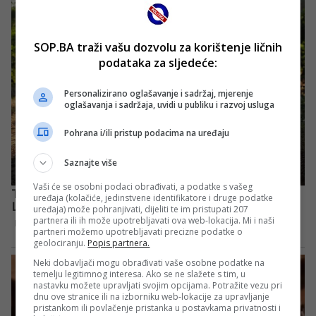
SOP.BA traži vašu dozvolu za korištenje ličnih
podataka za sljedeće:
Personalizirano oglašavanje i sadržaj, mjerenje
oglašavanja i sadržaja, uvidi u publiku i razvoj usluga
Pohrana i/ili pristup podacima na uređaju
Saznajte više
Vaši će se osobni podaci obrađivati, a podatke s vašeg
uređaja (kolačiće, jedinstvene identifikatore i druge podatke
uređaja) može pohranjivati, dijeliti te im pristupati 207
partnera ili ih može upotrebljavati ova web-lokacija. Mi i naši
partneri možemo upotrebljavati precizne podatke o
geolociranju.
Popis partnera.
Neki dobavljači mogu obrađivati vaše osobne podatke na
temelju legitimnog interesa. Ako se ne slažete s tim, u
nastavku možete upravljati svojim opcijama. Potražite vezu pri
dnu ove stranice ili na izborniku web-lokacije za upravljanje
pristankom ili povlačenje pristanka u postavkama privatnosti i