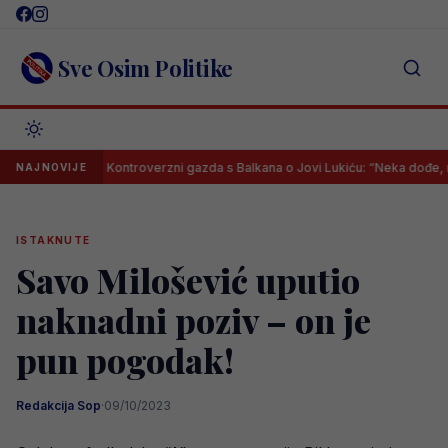
Skip
to
content
Sve Osim Politike
?
Kontroverzni gazda s Balkana o Jovi Lukiću: “Neka dođe, mogu m
NAJNOVIJE
ISTAKNUTE
Savo Milošević uputio
naknadni poziv – on je
pun pogodak!
Redakcija Sop
·
09/10/2023