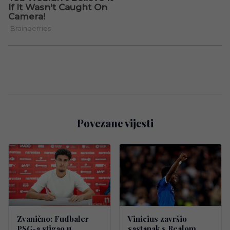
Povezane vijesti
Zvanično: Fudbaler
Vinicius završio
PSG-a stigao u
sastanak s Realom,