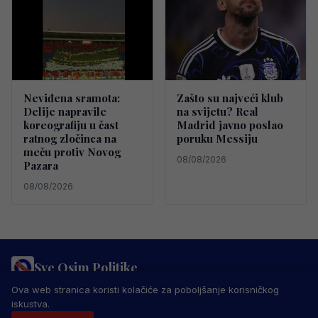
Neviđena sramota:
Zašto su najveći klub
Delije napravile
na svijetu? Real
koreografiju u čast
Madrid javno poslao
ratnog zločinca na
poruku Messiju
meču protiv Novog
08/08/2026
Pazara
08/08/2026
Sve Osim Politike
PRAVILA PRIVATNOSTI
MARKETING
USLOVI KORIŠTENJA
Ova web stranica koristi kolačiće za poboljšanje korisničkog
IMPRESSUM
KONTAKT
iskustva.
© 2026 Sve Osim Politike. Sva prava zadržana.