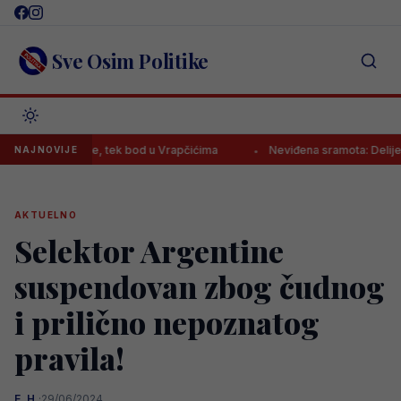
Skip
to
content
Sve Osim Politike
u sezone, tek bod u Vrapčićima
Neviđena sramota: Delije napravile
NAJNOVIJE
AKTUELNO
Selektor Argentine
suspendovan zbog čudnog
i prilično nepoznatog
pravila!
E. H.
·
29/06/2024