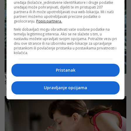
uređaja (kolačiće, jedinstvene identifikatore i druge podatke
uređaja) može pohranjivati, dijeliti te im pristupati 207
partnera ili ih može upotrebljavati ova web-lokacija. Mi i naši
partneri možemo upotrebljavati precizne podatke o
geolociranju.
Popis partnera.
Neki dobavljači mogu obrađivati vaše osobne podatke na
temelju legitimnog interesa. Ako se ne slažete s tim, u
nastavku možete upravljati svojim opcijama. Potražite vezu pri
dnu ove stranice ili na izborniku web-lokacije za upravljanje
pristankom ili povlačenje pristanka u postavkama privatnosti i
kolačića.
Pristanak
Upravljanje opcijama