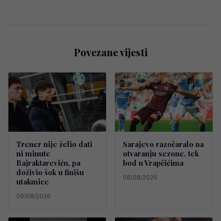
Povezane vijesti
Trener nije želio dati
Sarajevo razočaralo na
ni minute
otvaranju sezone, tek
Bajraktareviću, pa
bod u Vrapčićima
doživio šok u finišu
08/08/2026
utakmice
09/08/2026