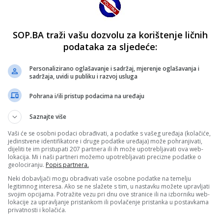
SOP.BA traži vašu dozvolu za korištenje ličnih
podataka za sljedeće:
Personalizirano oglašavanje i sadržaj, mjerenje oglašavanja i
sadržaja, uvidi u publiku i razvoj usluga
Pohrana i/ili pristup podacima na uređaju
Saznajte više
Vaši će se osobni podaci obrađivati, a podatke s vašeg uređaja (kolačiće,
jedinstvene identifikatore i druge podatke uređaja) može pohranjivati,
dijeliti te im pristupati 207 partnera ili ih može upotrebljavati ova web-
lokacija. Mi i naši partneri možemo upotrebljavati precizne podatke o
geolociranju.
Popis partnera.
Neki dobavljači mogu obrađivati vaše osobne podatke na temelju
legitimnog interesa. Ako se ne slažete s tim, u nastavku možete upravljati
svojim opcijama. Potražite vezu pri dnu ove stranice ili na izborniku web-
lokacije za upravljanje pristankom ili povlačenje pristanka u postavkama
privatnosti i kolačića.