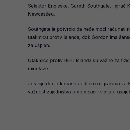
Selektor Engleske, Gareth Southgate, i igrač Ki
Newcastleu.
Southgate je potvrdio da neće moći računati n
utakmicu protiv Islanda, dok Gordon ima šanse 
za uspjeh.
Utakmice protiv BiH i Islanda su važne za fizič
minutaže.
Još nije donio konačnu odluku o igračima za EU
važnost zajedništva u momčadi i vjeru u usp