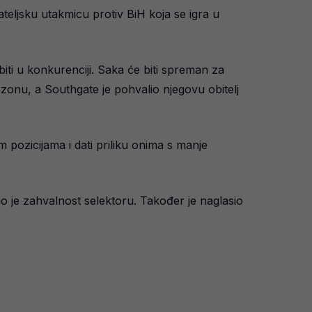
ateljsku utakmicu protiv BiH koja se igra u
ti u konkurenciji. Saka će biti spreman za
ezonu, a Southgate je pohvalio njegovu obitelj
m pozicijama i dati priliku onima s manje
io je zahvalnost selektoru. Također je naglasio