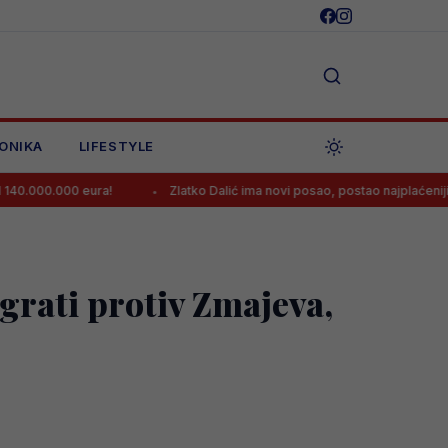
ONIKA
LIFESTYLE
 eura!
Zlatko Dalić ima novi posao, postao najplaćeniji hrvatski tre
igrati protiv Zmajeva,