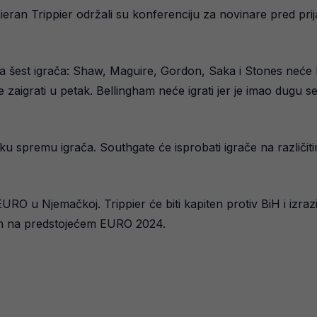
eran Trippier održali su konferenciju za novinare pred prij
a šest igrača: Shaw, Maguire, Gordon, Saka i Stones neće bi
zaigrati u petak. Bellingham neće igrati jer je imao dugu s
ku spremu igrača. Southgate će isprobati igrače na različiti
RO u Njemačkoj. Trippier će biti kapiten protiv BiH i izraz
jeh na predstojećem EURO 2024.