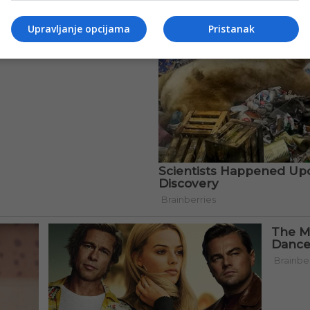
Upravljanje opcijama
Pristanak