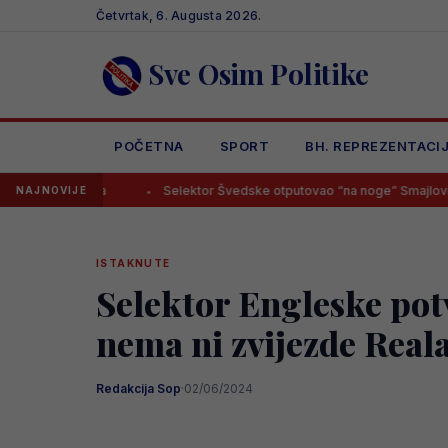
Skip
Četvrtak, 6. Augusta 2026.
to
content
Sve Osim Politike
POČETNA
SPORT
BH. REPREZENTACI
 leđa
Selektor Švedske otputovao “na noge” Smajloviću, budući 
NAJNOVIJE
ISTAKNUTE
Selektor Engleske potv
nema ni zvijezde Real
Redakcija Sop
·
02/06/2024