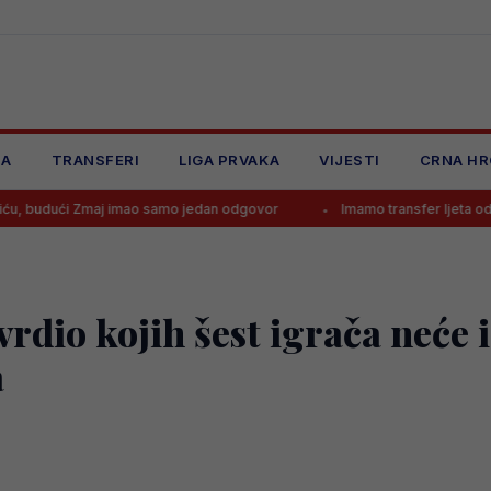
JA
TRANSFERI
LIGA PRVAKA
VIJESTI
CRNA HR
Zmaj imao samo jedan odgovor
Imamo transfer ljeta od 140.000.000
rdio kojih šest igrača neće 
a