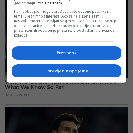
geolociranju.
Popis partnera.
Neki dobavljači mogu obrađivati vaše osobne podatke na
temelju legitimnog interesa. Ako se ne slažete s tim, u
nastavku možete upravljati svojim opcijama. Potražite vezu pri
dnu ove stranice ili na izborniku web-lokacije za upravljanje
pristankom ili povlačenje pristanka u postavkama privatnosti i
kolačića.
Pristanak
Upravljanje opcijama