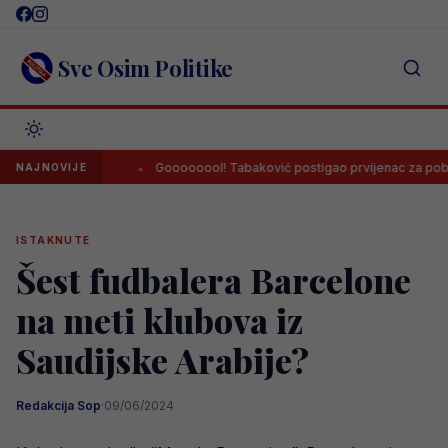
Skip
to
content
Sve Osim Politike
egovinom
Goooooool! Tabaković postigao prvijenac za pobjedu Sa
NAJNOVIJE
ISTAKNUTE
Šest fudbalera Barcelone
na meti klubova iz
Saudijske Arabije?
Redakcija Sop
·
09/06/2024