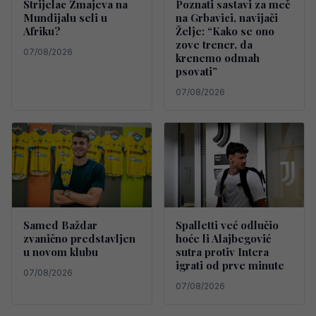
Strijelac Zmajeva na
Poznati sastavi za meč
Mundijalu seli u
na Grbavici, navijači
Afriku?
Želje: “Kako se ono
zove trener, da
07/08/2026
krenemo odmah
psovati”
07/08/2026
Samed Baždar
Spalletti već odlučio
zvanično predstavljen
hoće li Alajbegović
u novom klubu
sutra protiv Intera
igrati od prve minute
07/08/2026
07/08/2026