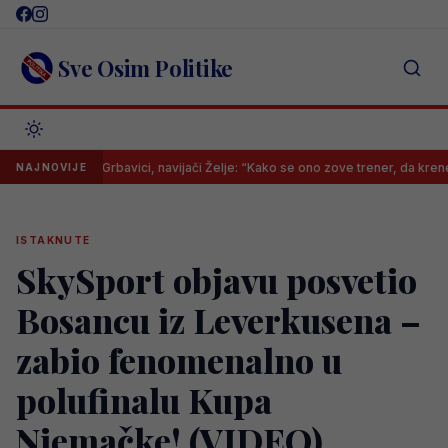
Skip
to
content
Sve Osim Politike
a meč na Grbavici, navijači Želje: “Kako se ono zove trener, da krenemo odm
NAJNOVIJE
ISTAKNUTE
SkySport objavu posvetio
Bosancu iz Leverkusena –
zabio fenomenalno u
polufinalu Kupa
Njemačke! (VIDEO)