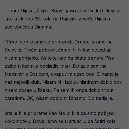
Trener Rijeke, Željko Sopić, javio je veliki derbi koji se
igra u sklopu 33. kola na Rujevici između Rijeke i
zagrebačkog Dinama.
“Prvo: dobro smo se pripremili. Drugo: igramo na
Rujevici. Treće: pobijedit ćemo ih. Nikad dosad ga
nisam pobijedio. Ali to je kao da pitate trenera Pise
zašto nikad nije pobijedio Inter. Dolazio sam na
Maksimir s Goricom, dvaput im uzeo bod. Dinamo je
naš najbolji klub. Nisam ni Hajduk nijednom dobio dok
nisam došao u Rijeku. Pa sam ih onda dobio triput
zaredom. OK, nisam dobio ni Dinamo. Do nedjelje.
Ista je bila priprema kao što bi bila da smo pobijedili
Lokomotivu. Doveli smo se u situaciju da četiri kola