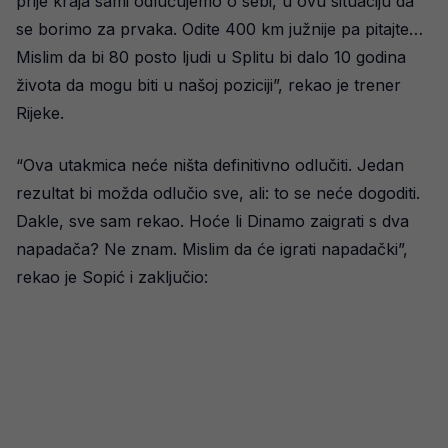
prije kraja sami odlučujemo o sebi, u ovu situaciju da
se borimo za prvaka. Odite 400 km južnije pa pitajte…
Mislim da bi 80 posto ljudi u Splitu bi dalo 10 godina
života da mogu biti u našoj poziciji”, rekao je trener
Rijeke.
“Ova utakmica neće ništa definitivno odlučiti. Jedan
rezultat bi možda odlučio sve, ali: to se neće dogoditi.
Dakle, sve sam rekao. Hoće li Dinamo zaigrati s dva
napadača? Ne znam. Mislim da će igrati napadački”,
rekao je Sopić i zaključio: