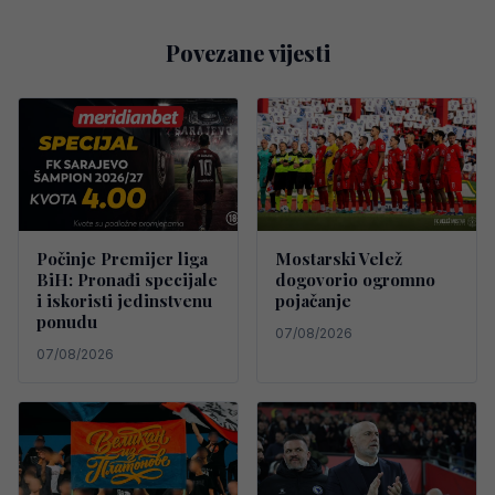
Povezane vijesti
Počinje Premijer liga
Mostarski Velež
BiH: Pronađi specijale
dogovorio ogromno
i iskoristi jedinstvenu
pojačanje
ponudu
07/08/2026
07/08/2026