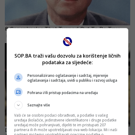
SOP.BA traži vašu dozvolu za korištenje ličnih
podataka za sljedeće:
Personalizirano oglašavanje i sadržaj, mjerenje
oglašavanja i sadržaja, uvidi u publiku i razvoj usluga
Pohrana i/ili pristup podacima na uređaju
Saznajte više
Vaši će se osobni podaci obrađivati, a podatke s vašeg
uređaja (kolačiće, jedinstvene identifikatore i druge podatke
uređaja) može pohranjivati, dijeliti te im pristupati 207
partnera ili ih može upotrebljavati ova web-lokacija. Mi i naši
partneri možemo upotrebljavati precizne podatke o