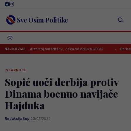
Skip
to
content
Sve Osim Politike
ndirali nepriznatoj paradržavi, čeka se odluka UEFA?
Barbarezova 
NAJNOVIJE
ISTAKNUTE
Sopić uoči derbija protiv
Dinama bocnuo navijače
Hajduka
Redakcija Sop
·
03/05/2024