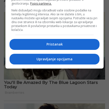
geolociranju.
Popis partnera.
Neki dobavljači mogu obrađivati vaše osobne podatke na
temelju legitimnog interesa. Ako se ne slažete s tim, u
nastavku možete upravljati svojim opcijama. Potražite vezu pri
dnu ove stranice ili na izborniku web-lokacije za upravljanje
pristankom ili povlačenje pristanka u postavkama privatnosti i
kolačića.
Pristanak
Upravljanje opcijama