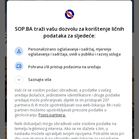
SOP.BA traži vašu dozvolu za korištenje ličnih
podataka za sljedeće:
Personalizirano oglašavanje i sadržaj, mjerenje
oglašavanja i sadržaja, uvidi u publiku i razvoj usluga
Pohrana i/ili pristup podacima na uređaju
Saznajte više
Vaši će se osobni podaci obrađivati, a podatke s vašeg
uređaja (kolačiće, jedinstvene identifikatore i druge podatke
uređaja) može pohranjivati, dijeliti te im pristupati 207
partnera ili ih može upotrebljavati ova web-lokacija. Mi i naši
partneri možemo upotrebljavati precizne podatke o
geolociranju.
Popis partnera.
Neki dobavljači mogu obrađivati vaše osobne podatke na
temelju legitimnog interesa. Ako se ne slažete s tim, u
nastavku možete upravljati svojim opcijama. Potražite vezu pri
dnu ove stranice ili na izborniku web-lokacije za upravljanje