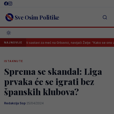
Skip
to
content
Sve Osim Politike
Poznati sastavi za meč na Grbavici, navijači Želje: “Kako se ono zove tre
NAJNOVIJE
ISTAKNUTE
Sprema se skandal: Liga
prvaka će se igrati bez
španskih klubova?
Redakcija Sop
·
25/04/2024