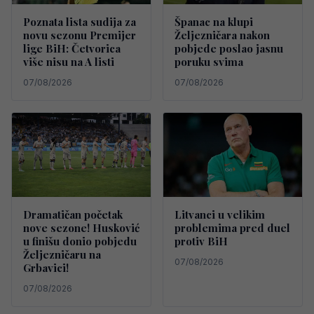
Poznata lista sudija za
Španac na klupi
novu sezonu Premijer
Željezničara nakon
lige BiH: Četvorica
pobjede poslao jasnu
više nisu na A listi
poruku svima
07/08/2026
07/08/2026
Dramatičan početak
Litvanci u velikim
nove sezone! Husković
problemima pred duel
u finišu donio pobjedu
protiv BiH
Željezničaru na
07/08/2026
Grbavici!
07/08/2026