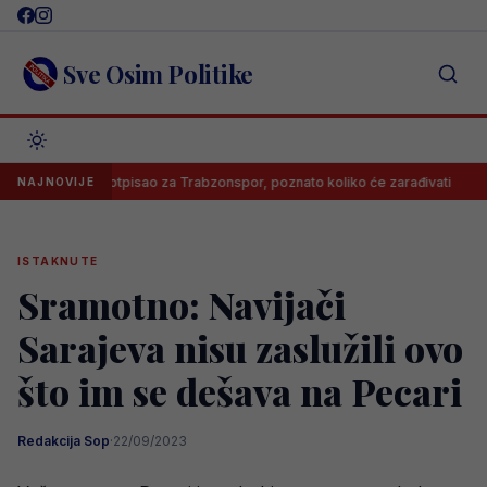
Skip
to
content
Sve Osim Politike
Salah potpisao za Trabzonspor, poznato koliko će zarađivati
Pozn
NAJNOVIJE
ISTAKNUTE
Sramotno: Navijači
Sarajeva nisu zaslužili ovo
što im se dešava na Pecari
Redakcija Sop
·
22/09/2023