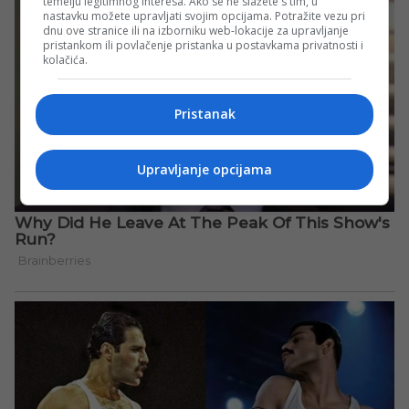
temelju legitimnog interesa. Ako se ne slažete s tim, u
nastavku možete upravljati svojim opcijama. Potražite vezu pri
dnu ove stranice ili na izborniku web-lokacije za upravljanje
pristankom ili povlačenje pristanka u postavkama privatnosti i
kolačića.
Pristanak
Upravljanje opcijama