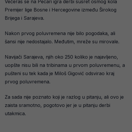
Večeras se na Pecari igra derbi susret osmog kola
Premijer lige Bosne i Hercegovine između Širokog
Brijega i Sarajeva.
Nakon prvog poluvremena nije bilo pogodaka, ali
šansi nije nedostajalo. Međutim, mreže su mirovale.
Navijači Sarajeva, njih oko 250 koliko je najavljeno,
uopšte nisu bili na tribinama u prvom poluvremenu, a
pušteni su tek kada je Miloš Gigović odsvirao kraj
prvog poluvremena.
Za sada nije poznato koji je razlog u pitanju, ali ovo je
zaista sramotno, pogotovo jer je u pitanju derbi
utakmica.