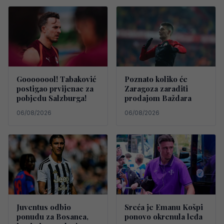
Goooooool! Tabaković
Poznato koliko će
postigao prvijenac za
Zaragoza zaraditi
pobjedu Salzburga!
prodajom Baždara
06/08/2026
06/08/2026
Juventus odbio
Sreća je Emanu Košpi
ponudu za Bosanca,
ponovo okrenula leđa