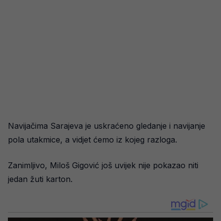
Navijačima Sarajeva je uskraćeno gledanje i navijanje
pola utakmice, a vidjet ćemo iz kojeg razloga.
Zanimljivo, Miloš Gigović još uvijek nije pokazao niti
jedan žuti karton.