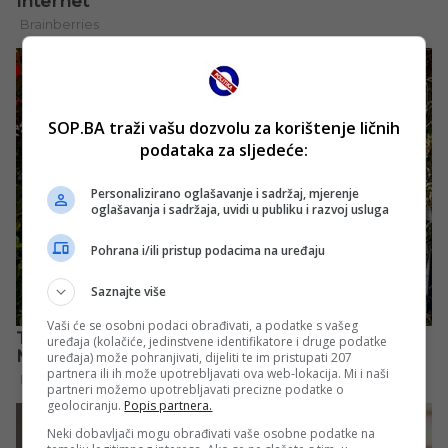
SOP.BA traži vašu dozvolu za korištenje ličnih
podataka za sljedeće:
Personalizirano oglašavanje i sadržaj, mjerenje
oglašavanja i sadržaja, uvidi u publiku i razvoj usluga
Pohrana i/ili pristup podacima na uređaju
Saznajte više
Vaši će se osobni podaci obrađivati, a podatke s vašeg
uređaja (kolačiće, jedinstvene identifikatore i druge podatke
uređaja) može pohranjivati, dijeliti te im pristupati 207
partnera ili ih može upotrebljavati ova web-lokacija. Mi i naši
partneri možemo upotrebljavati precizne podatke o
geolociranju.
Popis partnera.
Neki dobavljači mogu obrađivati vaše osobne podatke na