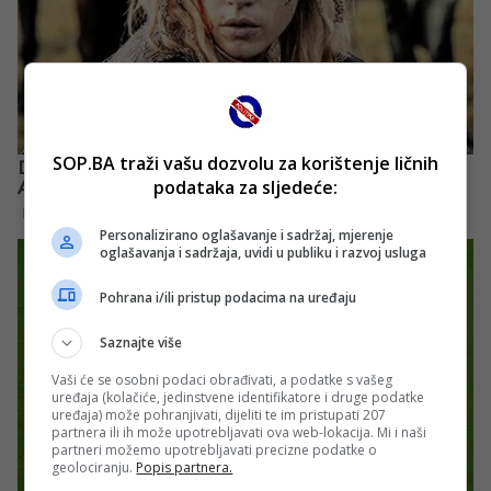
SOP.BA traži vašu dozvolu za korištenje ličnih
podataka za sljedeće:
Personalizirano oglašavanje i sadržaj, mjerenje
oglašavanja i sadržaja, uvidi u publiku i razvoj usluga
Pohrana i/ili pristup podacima na uređaju
Saznajte više
Vaši će se osobni podaci obrađivati, a podatke s vašeg
uređaja (kolačiće, jedinstvene identifikatore i druge podatke
uređaja) može pohranjivati, dijeliti te im pristupati 207
partnera ili ih može upotrebljavati ova web-lokacija. Mi i naši
partneri možemo upotrebljavati precizne podatke o
geolociranju.
Popis partnera.