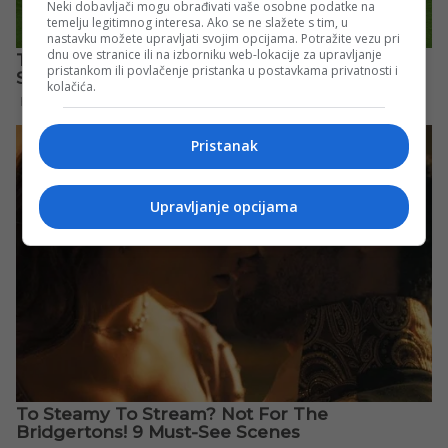
Neki dobavljači mogu obrađivati vaše osobne podatke na
temelju legitimnog interesa. Ako se ne slažete s tim, u
nastavku možete upravljati svojim opcijama. Potražite vezu pri
dnu ove stranice ili na izborniku web-lokacije za upravljanje
pristankom ili povlačenje pristanka u postavkama privatnosti i
kolačića.
Pristanak
Upravljanje opcijama