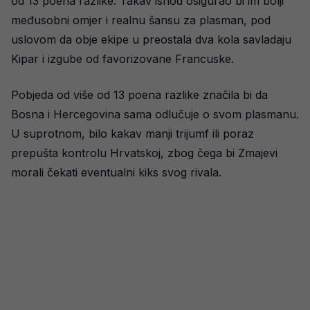
od 13 poena razlike. Takav ishod osigurao bi im bolji
međusobni omjer i realnu šansu za plasman, pod
uslovom da obje ekipe u preostala dva kola savladaju
Kipar i izgube od favorizovane Francuske.
Pobjeda od više od 13 poena razlike značila bi da
Bosna i Hercegovina sama odlučuje o svom plasmanu.
U suprotnom, bilo kakav manji trijumf ili poraz
prepušta kontrolu Hrvatskoj, zbog čega bi Zmajevi
morali čekati eventualni kiks svog rivala.