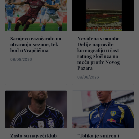
Sarajevo razočaralo na
Neviđena sramota:
otvaranju sezone, tek
Delije napravile
bod u Vrapčićima
koreografiju u čast
ratnog zločinca na
08/08/2026
meču protiv Novog
Pazara
08/08/2026
Zašto su najveći klub
“Toliko je smiren i