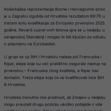
Košarkaška reprezentacija Bosne i Hercegovine sinoć
je u Zagrebu izgubila od Hrvatske rezultatom 89:76 u
trećem kolu kvalifikacija za Evropsko prvenstvo 2025.
godine. Revanš susret ovih timova igra se u nedjelju u
sarajevskoj Skenderiji i mogao bi biti ključan za odluku
o plasmanu na Eurobasket.
U grupi se uz BiH i Hrvatsku nalaze još Francuska i
Kipar, ekipe koje su već praktično osigurale nastup na
prvenstvu – Francuska zbog kvaliteta, a Kipar kao
domaćin. Treća ekipa koja će se kvalifikovati biće BiH
ili Hrvatska.
Hrvatska trenutno ima prednost, ali Zmajevi u nedjelju
mogu preuzeti drugu poziciju ukoliko pobijede s više