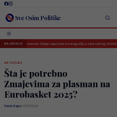
Skip
to
content
Sve Osim Politike
viđena sramota: Delije napravile koreografiju u čast ratnog zločinca na me
NAJNOVIJE
AKTUELNO
Šta je potrebno
Zmajevima za plasman na
Eurobasket 2025?
Haris Kapo
·
22/11/2024