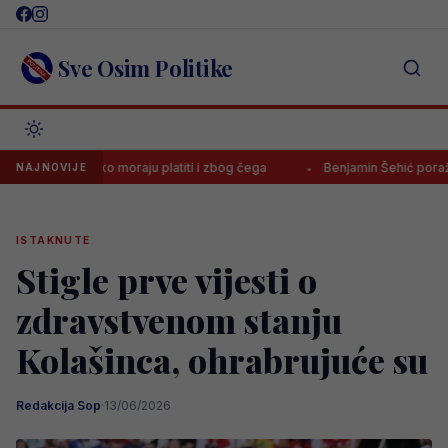
Skip
to
content
Sve Osim Politike
vo koliko moraju platiti i zbog čega
Benjamin Šehić poražen četvrti
NAJNOVIJE
ISTAKNUTE
Stigle prve vijesti o
zdravstvenom stanju
Kolašinca, ohrabrujuće su
Redakcija Sop
·
13/06/2026