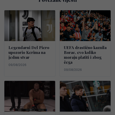
Legendarni Del Piero
UEFA drastično kaznila
upozorio Kerima na
Borac, evo koliko
jednu stvar
moraju platiti i zbog
čega
09/08/2026
09/08/2026