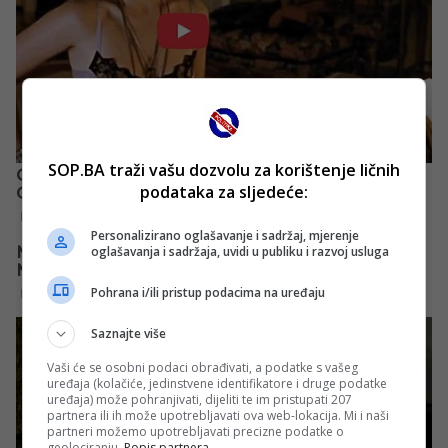
SOP.BA traži vašu dozvolu za korištenje ličnih
podataka za sljedeće:
Personalizirano oglašavanje i sadržaj, mjerenje
oglašavanja i sadržaja, uvidi u publiku i razvoj usluga
Pohrana i/ili pristup podacima na uređaju
Saznajte više
Vaši će se osobni podaci obrađivati, a podatke s vašeg
uređaja (kolačiće, jedinstvene identifikatore i druge podatke
uređaja) može pohranjivati, dijeliti te im pristupati 207
partnera ili ih može upotrebljavati ova web-lokacija. Mi i naši
partneri možemo upotrebljavati precizne podatke o
geolociranju.
Popis partnera.