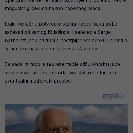
optimizam da se ne radi o ozbiljnijem problemu, već o
mogućim grčevima nakon napornog meča.
Ipak, konačnu potvrdu o stanju lijevog beka treba
sačekati od samog Kolašinca ili selektora Sergej
Barbarez, dok navijači s nestrpljenjem očekuju vijesti o
igraču koji nastupa za italijansku Atalanta.
Za sada, iz tabora reprezentacije stižu ohrabrujuće
informacije, ali će pravi odgovor dati naredni sati i
eventualni medicinski pregledi.