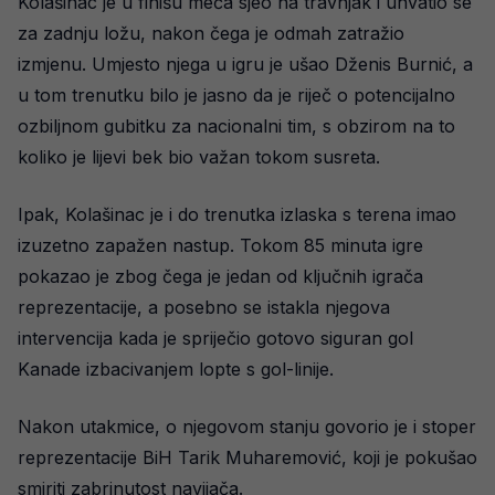
Kolašinac je u finišu meča sjeo na travnjak i uhvatio se
za zadnju ložu, nakon čega je odmah zatražio
izmjenu. Umjesto njega u igru je ušao Dženis Burnić, a
u tom trenutku bilo je jasno da je riječ o potencijalno
ozbiljnom gubitku za nacionalni tim, s obzirom na to
koliko je lijevi bek bio važan tokom susreta.
Ipak, Kolašinac je i do trenutka izlaska s terena imao
izuzetno zapažen nastup. Tokom 85 minuta igre
pokazao je zbog čega je jedan od ključnih igrača
reprezentacije, a posebno se istakla njegova
intervencija kada je spriječio gotovo siguran gol
Kanade izbacivanjem lopte s gol-linije.
Nakon utakmice, o njegovom stanju govorio je i stoper
reprezentacije BiH Tarik Muharemović, koji je pokušao
smiriti zabrinutost navijača.