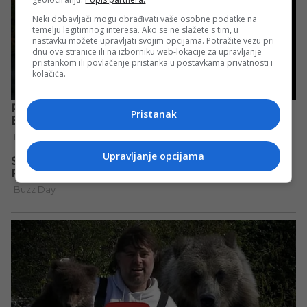
Neki dobavljači mogu obrađivati vaše osobne podatke na
temelju legitimnog interesa. Ako se ne slažete s tim, u
nastavku možete upravljati svojim opcijama. Potražite vezu pri
dnu ove stranice ili na izborniku web-lokacije za upravljanje
pristankom ili povlačenje pristanka u postavkama privatnosti i
kolačića.
Pristanak
Upravljanje opcijama