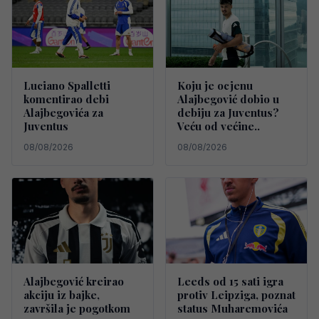
Luciano Spalletti
Koju je ocjenu
komentirao debi
Alajbegović dobio u
Alajbegovića za
debiju za Juventus?
Juventus
Veću od većine..
08/08/2026
08/08/2026
Alajbegović kreirao
Leeds od 15 sati igra
akciju iz bajke,
protiv Leipziga, poznat
završila je pogotkom
status Muharemovića