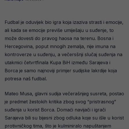
Fudbal je oduvijek bio igra koja izaziva strasti i emocije,
ali kada se emocije previše umiješaju u suđenje, to
može dovesti do pravog haosa na terenu. Bosna i
Hercegovina, poput mnogih zemalja, nije imuna na
kontroverze u suđenju, a večersšnji slučaj suđenja na
utakmici četvrtfinala Kupa BiH između Sarajeva i
Borca je samo najnoviji primjer sudijske lakrdije koja
potresa naš fudbal.
Mateo Musa, glavni sudija večerašnjeg susreta, postao
je predmet žestokih kritika zbog svog “pristrasnog”
suđenja u korist Borca. Domaći navijači i igrači
Sarajeva bili su bijesni zbog odluka koje su išle u korist
protivničkog tima, što je kulminiralo napuštanjem