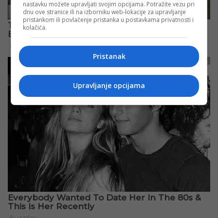
nastavku možete upravljati svojim opcijama. Potražite vezu pri
dnu ove stranice ili na izborniku web-lokacije za upravljanje
pristankom ili povlačenje pristanka u postavkama privatnosti i
kolačića.
Pristanak
Upravljanje opcijama