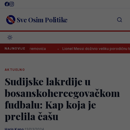
Skip
to
content
Sve Osim Politike
status Muharemovića
Lionel Messi doživio veliku porodičnu tragedij
NAJNOVIJE
AKTUELNO
Sudijske lakrdije u
bosanskohercegovačkom
fudbalu: Kap koja je
prelila čašu
Haris Kapo
·
13/03/2024