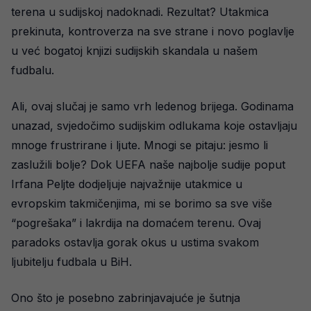
terena u sudijskoj nadoknadi. Rezultat? Utakmica
prekinuta, kontroverza na sve strane i novo poglavlje
u već bogatoj knjizi sudijskih skandala u našem
fudbalu.
Ali, ovaj slučaj je samo vrh ledenog brijega. Godinama
unazad, svjedočimo sudijskim odlukama koje ostavljaju
mnoge frustrirane i ljute. Mnogi se pitaju: jesmo li
zaslužili bolje? Dok UEFA naše najbolje sudije poput
Irfana Peljte dodjeljuje najvažnije utakmice u
evropskim takmičenjima, mi se borimo sa sve više
“pogrešaka” i lakrdija na domaćem terenu. Ovaj
paradoks ostavlja gorak okus u ustima svakom
ljubitelju fudbala u BiH.
Ono što je posebno zabrinjavajuće je šutnja