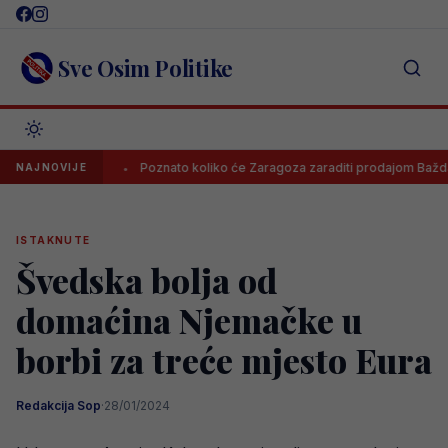
Skip
to
content
Sve Osim Politike
ađivati
Poznato koliko će Zaragoza zaraditi prodajom Baždara
NAJNOVIJE
ISTAKNUTE
Švedska bolja od
domaćina Njemačke u
borbi za treće mjesto Eura
Redakcija Sop
·
28/01/2024