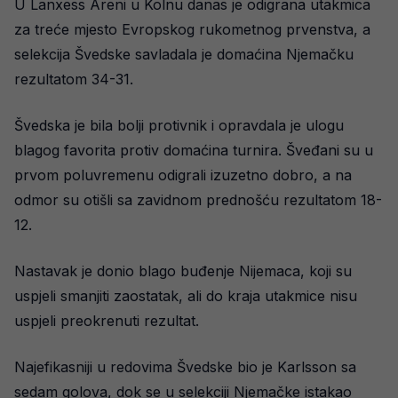
U Lanxess Areni u Kolnu danas je odigrana utakmica
za treće mjesto Evropskog rukometnog prvenstva, a
selekcija Švedske savladala je domaćina Njemačku
rezultatom 34-31.
Švedska je bila bolji protivnik i opravdala je ulogu
blagog favorita protiv domaćina turnira. Šveđani su u
prvom poluvremenu odigrali izuzetno dobro, a na
odmor su otišli sa zavidnom prednošću rezultatom 18-
12.
Nastavak je donio blago buđenje Nijemaca, koji su
uspjeli smanjiti zaostatak, ali do kraja utakmice nisu
uspjeli preokrenuti rezultat.
Najefikasniji u redovima Švedske bio je Karlsson sa
sedam golova, dok se u selekciji Njemačke istakao