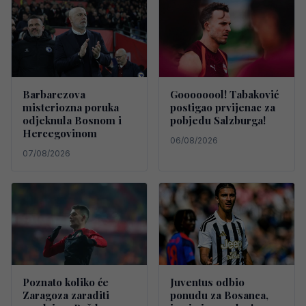
Barbarezova
Goooooool! Tabaković
misteriozna poruka
postigao prvijenac za
odjeknula Bosnom i
pobjedu Salzburga!
Hercegovinom
06/08/2026
07/08/2026
Poznato koliko će
Juventus odbio
Zaragoza zaraditi
ponudu za Bosanca,