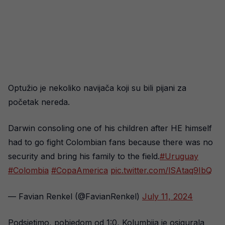
Optužio je nekoliko navijača koji su bili pijani za
početak nereda.
Darwin consoling one of his children after HE himself
had to go fight Colombian fans because there was no
security and bring his family to the field.
#Uruguay
#Colombia
#CopaAmerica
pic.twitter.com/lSAtaq9IbQ
— Favian Renkel (@FavianRenkel)
July 11, 2024
Podsjetimo, pobjedom od 1:0, Kolumbija je osigurala