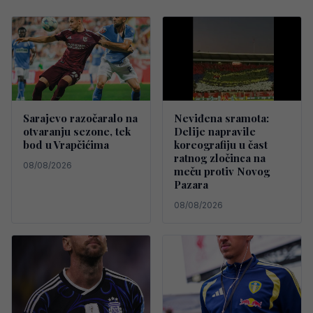
Sarajevo razočaralo na
Neviđena sramota:
otvaranju sezone, tek
Delije napravile
bod u Vrapčićima
koreografiju u čast
ratnog zločinca na
08/08/2026
meču protiv Novog
Pazara
08/08/2026