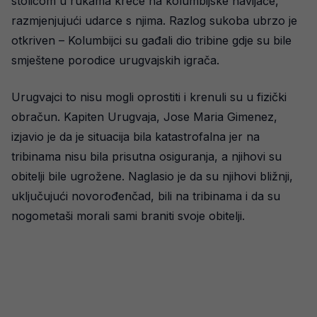
stolicom u rukama kreće na kolumbijske navijače,
razmjenjujući udarce s njima. Razlog sukoba ubrzo je
otkriven – Kolumbijci su gađali dio tribine gdje su bile
smještene porodice urugvajskih igrača.
Urugvajci to nisu mogli oprostiti i krenuli su u fizički
obračun. Kapiten Urugvaja, Jose Maria Gimenez,
izjavio je da je situacija bila katastrofalna jer na
tribinama nisu bila prisutna osiguranja, a njihovi su
obitelji bile ugrožene. Naglasio je da su njihovi bližnji,
uključujući novorođenčad, bili na tribinama i da su
nogometaši morali sami braniti svoje obitelji.