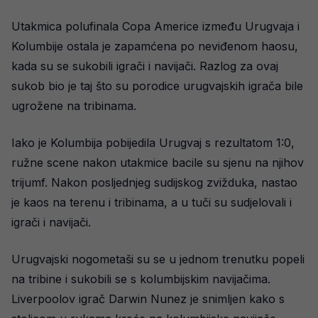
Utakmica polufinala Copa Americe između Urugvaja i
Kolumbije ostala je zapamćena po neviđenom haosu,
kada su se sukobili igrači i navijači. Razlog za ovaj
sukob bio je taj što su porodice urugvajskih igrača bile
ugrožene na tribinama.
Iako je Kolumbija pobijedila Urugvaj s rezultatom 1:0,
ružne scene nakon utakmice bacile su sjenu na njihov
trijumf. Nakon posljednjeg sudijskog zvižduka, nastao
je kaos na terenu i tribinama, a u tuči su sudjelovali i
igrači i navijači.
Urugvajski nogometaši su se u jednom trenutku popeli
na tribine i sukobili se s kolumbijskim navijačima.
Liverpoolov igrač Darwin Nunez je snimljen kako s