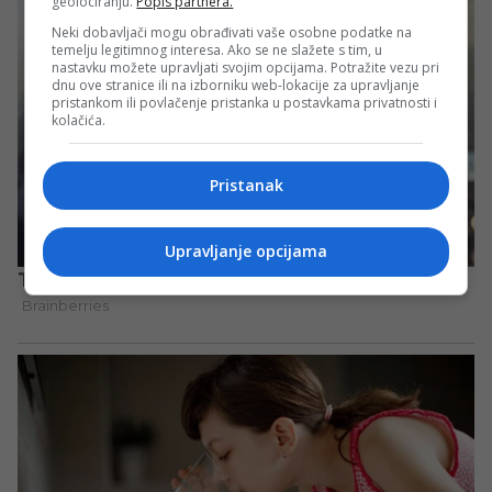
geolociranju.
Popis partnera.
Neki dobavljači mogu obrađivati vaše osobne podatke na
temelju legitimnog interesa. Ako se ne slažete s tim, u
nastavku možete upravljati svojim opcijama. Potražite vezu pri
dnu ove stranice ili na izborniku web-lokacije za upravljanje
pristankom ili povlačenje pristanka u postavkama privatnosti i
kolačića.
Pristanak
Upravljanje opcijama