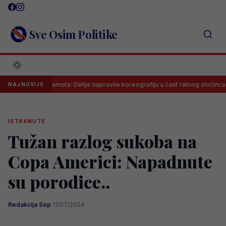
Skip
to
content
Sve Osim Politike
iđena sramota: Delije napravile koreografiju u čast ratnog zločinca na meč
NAJNOVIJE
ISTAKNUTE
Tužan razlog sukoba na
Copa Americi: Napadnute
su porodice..
Redakcija Sop
·
11/07/2024