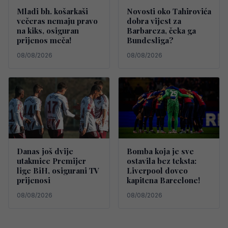
Mladi bh. košarkaši
Novosti oko Tahirovića
večeras nemaju pravo
dobra vijest za
na kiks, osiguran
Barbareza, čeka ga
prijenos meča!
Bundesliga?
08/08/2026
08/08/2026
Danas još dvije
Bomba koja je sve
utakmice Premijer
ostavila bez teksta:
lige BiH, osigurani TV
Liverpool doveo
prijenosi
kapitena Barcelone!
08/08/2026
08/08/2026