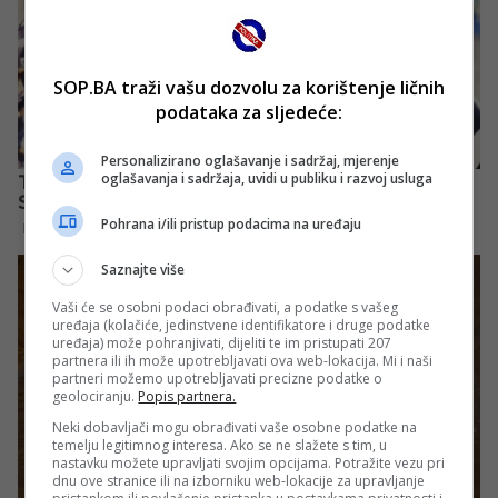
SOP.BA traži vašu dozvolu za korištenje ličnih
podataka za sljedeće:
Personalizirano oglašavanje i sadržaj, mjerenje
oglašavanja i sadržaja, uvidi u publiku i razvoj usluga
Pohrana i/ili pristup podacima na uređaju
Saznajte više
Vaši će se osobni podaci obrađivati, a podatke s vašeg
uređaja (kolačiće, jedinstvene identifikatore i druge podatke
uređaja) može pohranjivati, dijeliti te im pristupati 207
partnera ili ih može upotrebljavati ova web-lokacija. Mi i naši
partneri možemo upotrebljavati precizne podatke o
geolociranju.
Popis partnera.
Neki dobavljači mogu obrađivati vaše osobne podatke na
temelju legitimnog interesa. Ako se ne slažete s tim, u
nastavku možete upravljati svojim opcijama. Potražite vezu pri
dnu ove stranice ili na izborniku web-lokacije za upravljanje