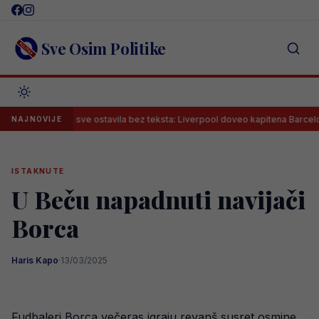
Skip
to
content
Sve Osim Politike
koja je sve ostavila bez teksta: Liverpool doveo kapitena Barcelone!
NAJNOVIJE
ISTAKNUTE
U Beču napadnuti navijači
Borca
Haris Kapo
·
13/03/2025
Fudbaleri Borca večeras igraju revanš susret osmine