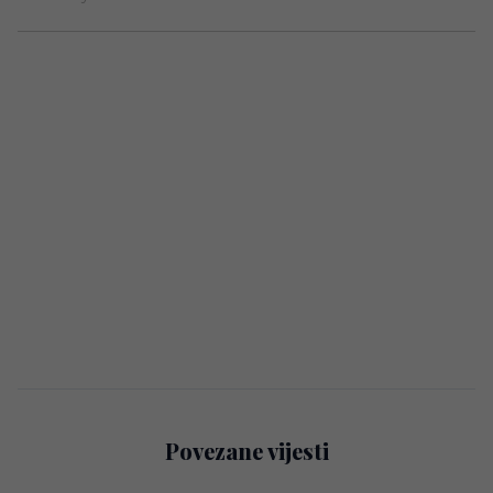
Povezane vijesti