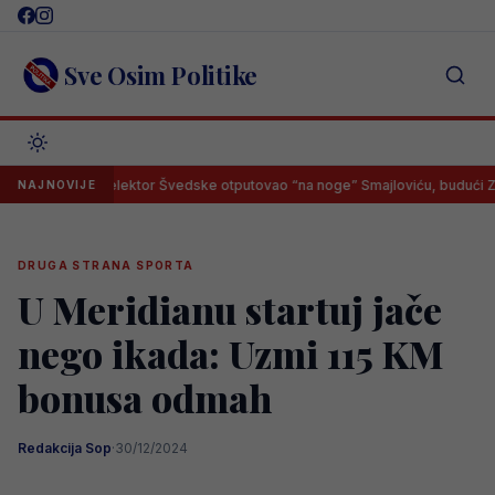
Skip
to
content
Sve Osim Politike
Selektor Švedske otputovao “na noge” Smajloviću, budući Zmaj im
NAJNOVIJE
DRUGA STRANA SPORTA
U Meridianu startuj jače
nego ikada: Uzmi 115 KM
bonusa odmah
Redakcija Sop
·
30/12/2024