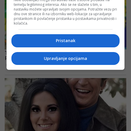
temelju legitimnog interesa. Ako se ne slažete s tim, u
nastavku možete upravljati svojim opcijama. Potražite vezu pri
dnu ove stranice ili na izborniku web-lokacije za upravljanje
pristankom ili povlačenje pristanka u postavkama privatnosti i
kolačića.
Pristanak
Upravljanje opcijama