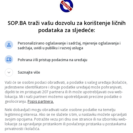
SOP.BA traži vašu dozvolu za korištenje ličnih
podataka za sljedeće:
Personalizirano oglašavanje i sadržaj, mjerenje oglašavanja i
sadržaja, uvidi u publiku i razvoj usluga
Pohrana i/ili pristup podacima na uređaju
Saznajte više
Vaši će se osobni podaci obrađivati, a podatke s vašeg uređaja (kolačiće,
jedinstvene identifikatore i druge podatke uređaja) može pohranjivati,
dijeliti te im pristupati 207 partnera ili ih može upotrebljavati ova web-
lokacija. Mi i naši partneri možemo upotrebljavati precizne podatke o
geolociranju.
Popis partnera.
Neki dobavljači mogu obrađivati vaše osobne podatke na temelju
legitimnog interesa. Ako se ne slažete s tim, u nastavku možete upravljati
svojim opcijama. Potražite vezu pri dnu ove stranice ili na izborniku web-
lokacije za upravljanje pristankom ili povlačenje pristanka u postavkama
privatnosti i kolačića.