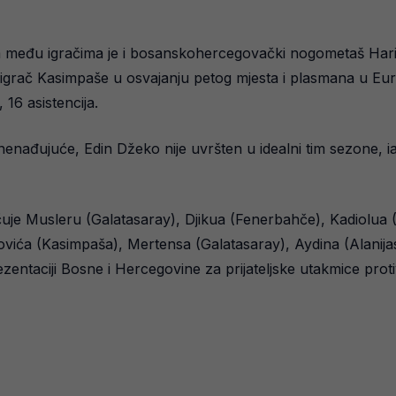
, a među igračima je i bosanskohercegovački nogometaš Haris
i igrač Kasimpaše u osvajanju petog mjesta i plasmana u Eu
16 asistencija.
nenađujuće, Edin Džeko nije uvršten u idealni tim sezone, iako
jučuje Musleru (Galatasaray), Djikua (Fenerbahče), Kadiolu
ovića (Kasimpaša), Mertensa (Galatasaray), Aydina (Alanijas
entaciji Bosne i Hercegovine za prijateljske utakmice protiv E