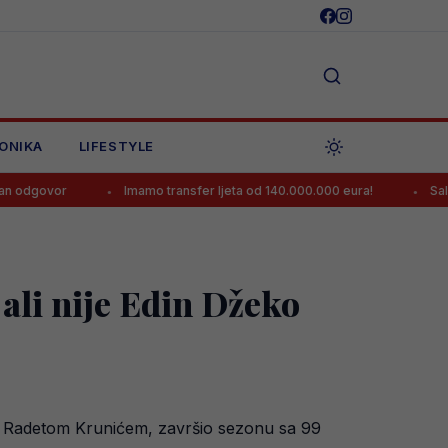
ONIKA
LIFESTYLE
Imamo transfer ljeta od 140.000.000 eura!
Salah potpisao z
 ali nije Edin Džeko
 i Radetom Krunićem, završio sezonu sa 99