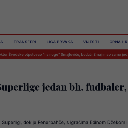
JA
TRANSFERI
LIGA PRVAKA
VIJESTI
CRNA HR
 otputovao “na noge” Smajloviću, budući Zmaj imao samo jedan odgovor
uperlige jedan bh. fudbaler,
koj Superligi, dok je Fenerbahče, s igračima Edinom Džekom