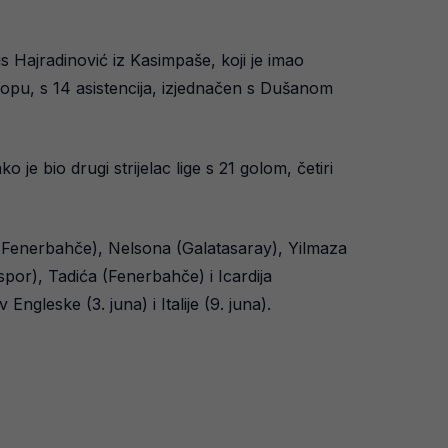
 Hajradinović iz Kasimpaše, koji je imao
ropu, s 14 asistencija, izjednačen s Dušanom
 je bio drugi strijelac lige s 21 golom, četiri
a (Fenerbahče), Nelsona (Galatasaray), Yilmaza
por), Tadića (Fenerbahče) i Icardija
ngleske (3. juna) i Italije (9. juna).