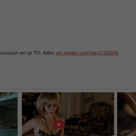
nunun en iyi 11'i. Altın.
pic.twitter.com/keUL1j2SGk