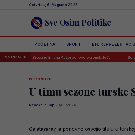
Skip
Četvrtak, 6. Augusta 2026.
to
content
Sve Osim Politike
POČETNA
SPORT
BH. REPREZENTACI
Sreća je Emanu Košpi ponovo okrenula leđa
Selektor Švedske
NAJNOVIJE
ISTAKNUTE
U timu sezone turske S
Redakcija Sop
·
28/05/2024
Galatasaray je ponovno osvojio titulu u turs