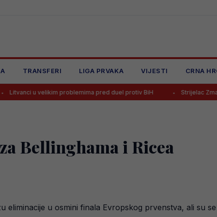
JA
TRANSFERI
LIGA PRVAKA
VIJESTI
CRNA HR
likim problemima pred duel protiv BiH
Strijelac Zmajeva na Mundijalu
za Bellinghama i Ricea
u eliminacije u osmini finala Evropskog prvenstva, ali su se