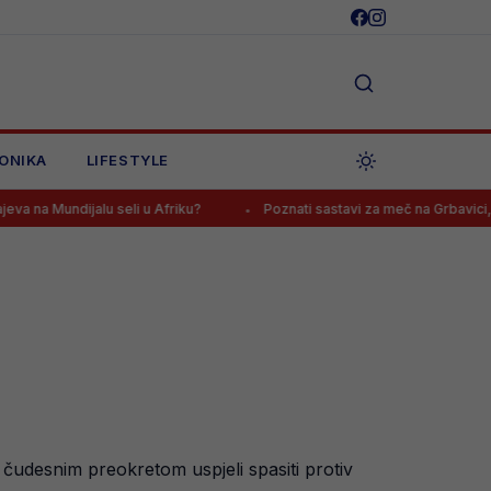
ONIKA
LIFESTYLE
 seli u Afriku?
Poznati sastavi za meč na Grbavici, navijači Želje:
 čudesnim preokretom uspjeli spasiti protiv