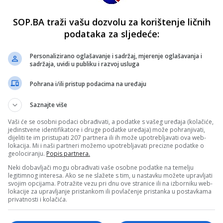
SOP.BA traži vašu dozvolu za korištenje ličnih
podataka za sljedeće:
Personalizirano oglašavanje i sadržaj, mjerenje oglašavanja i
sadržaja, uvidi u publiku i razvoj usluga
Pohrana i/ili pristup podacima na uređaju
Saznajte više
Vaši će se osobni podaci obrađivati, a podatke s vašeg uređaja (kolačiće,
jedinstvene identifikatore i druge podatke uređaja) može pohranjivati,
dijeliti te im pristupati 207 partnera ili ih može upotrebljavati ova web-
lokacija. Mi i naši partneri možemo upotrebljavati precizne podatke o
geolociranju.
Popis partnera.
Neki dobavljači mogu obrađivati vaše osobne podatke na temelju
legitimnog interesa. Ako se ne slažete s tim, u nastavku možete upravljati
svojim opcijama. Potražite vezu pri dnu ove stranice ili na izborniku web-
lokacije za upravljanje pristankom ili povlačenje pristanka u postavkama
privatnosti i kolačića.