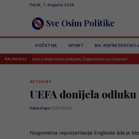
Skip
Petak, 7. Augusta 2026.
to
content
Sve Osim Politike
POČETNA
SPORT
BH. REPREZENTACI
ić u finišu donio pobjedu Željezničaru na Grbavici!
Litvanci u ve
NAJNOVIJE
AKTUELNO
UEFA donijela odluku 
Haris Kapo
·
01/07/2024
Nogometna reprezentacija Engleske bila je bliz