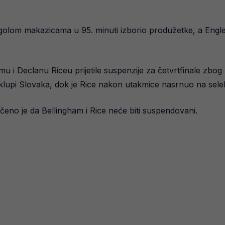
 golom makazicama u 95. minuti izborio produžetke, a Engle
hamu i Declanu Riceu prijetile suspenzije za četvrtfinale zb
 klupi Slovaka, dok je Rice nakon utakmice nasrnuo na sel
čeno je da Bellingham i Rice neće biti suspendovani.