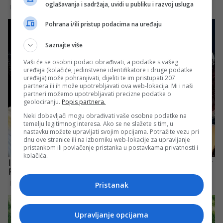
oglašavanja i sadržaja, uvidi u publiku i razvoj usluga
Pohrana i/ili pristup podacima na uređaju
Saznajte više
Vaši će se osobni podaci obrađivati, a podatke s vašeg
uređaja (kolačiće, jedinstvene identifikatore i druge podatke
uređaja) može pohranjivati, dijeliti te im pristupati 207
partnera ili ih može upotrebljavati ova web-lokacija. Mi i naši
partneri možemo upotrebljavati precizne podatke o
geolociranju.
Popis partnera.
Neki dobavljači mogu obrađivati vaše osobne podatke na
temelju legitimnog interesa. Ako se ne slažete s tim, u
nastavku možete upravljati svojim opcijama. Potražite vezu pri
dnu ove stranice ili na izborniku web-lokacije za upravljanje
pristankom ili povlačenje pristanka u postavkama privatnosti i
kolačića.
Pristanak
Upravljanje opcijama