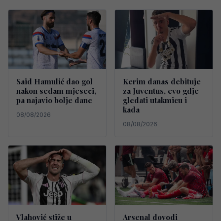
Said Hamulić dao gol
Kerim danas debituje
nakon sedam mjeseci,
za Juventus, evo gdje
pa najavio bolje dane
gledati utakmicu i
kada
08/08/2026
08/08/2026
Vlahović stiže u
Arsenal dovodi