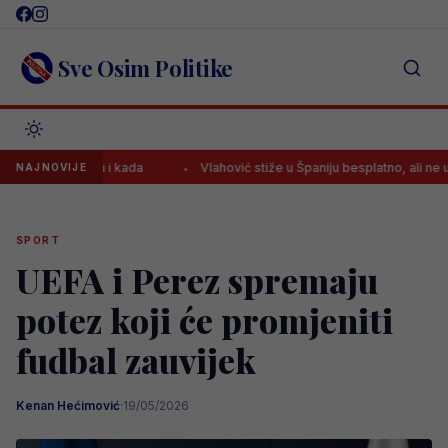
Skip
to
content
Sve Osim Politike
utakmicu i kada
Vlahović stiže u Španiju besplatno, ali ne u Barcelo
NAJNOVIJE
SPORT
UEFA i Perez spremaju
potez koji će promjeniti
fudbal zauvijek
Kenan Hećimović
·
19/05/2026