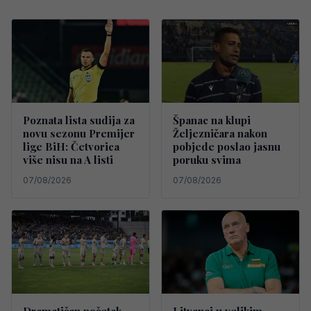
Poznata lista sudija za
Španac na klupi
novu sezonu Premijer
Željezničara nakon
lige BiH: Četvorica
pobjede poslao jasnu
više nisu na A listi
poruku svima
07/08/2026
07/08/2026
Dramatičan početak
Litvanci u velikim