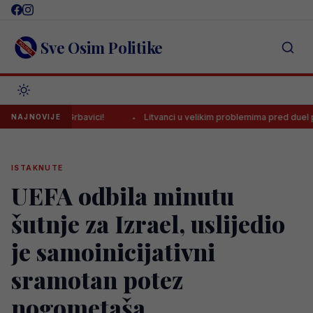
Skip
to
content
Sve Osim Politike
u na Grbavici!
Litvanci u velikim problemima pred duel protiv BiH
NAJNOVIJE
ISTAKNUTE
UEFA odbila minutu
šutnje za Izrael, uslijedio
je samoinicijativni
sramotan potez
nogometaša