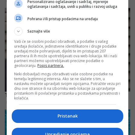
Personalizirano oglašavanje i sadržaj, mjerenje
oglašavanja i sadržaja, uvidi u publiku i razvoj usluga
Pohrana i/ili pristup podacima na uređaju
Saznajte više
Vaši će se osobni podaci obrađivati, a podatke s vašeg
uređaja (kolačiće, jedinstvene identifikatore i druge podatke
uređaja) može pohranjivati, dijeliti te im pristupati 207
partnera ili ih može upotrebljavati ova web-lokacija. Mi i naši
partneri možemo upotrebljavati precizne podatke o
geolociranju.
Popis partnera.
Neki dobavljači mogu obrađivati vaše osobne podatke na
temelju legitimnog interesa. Ako se ne slažete s tim, u
nastavku možete upravljati svojim opcijama. Potražite vezu pri
dnu ove stranice ili na izborniku web-lokacije za upravljanje
pristankom ili povlačenje pristanka u postavkama privatnosti i
kolačića.
Pristanak
Upravljanje opcijama