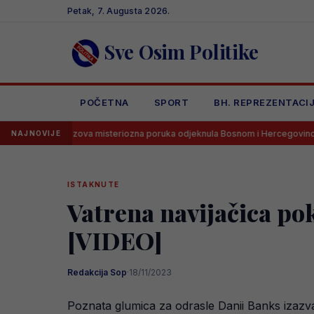
Skip
Petak, 7. Augusta 2026.
to
content
Sve Osim Politike
POČETNA
SPORT
BH. REPREZENTACI
arbarezova misteriozna poruka odjeknula Bosnom i Hercegovinom
NAJNOVIJE
ISTAKNUTE
Vatrena navijačica po
[VIDEO]
Redakcija Sop
·
18/11/2023
Poznata glumica za odrasle Danii Banks izazv