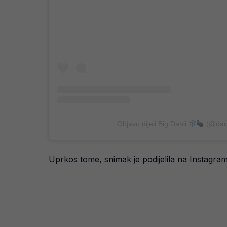
Objavu dijeli Big Danii
(@dani
Uprkos tome, snimak je podijelila na Instagramu