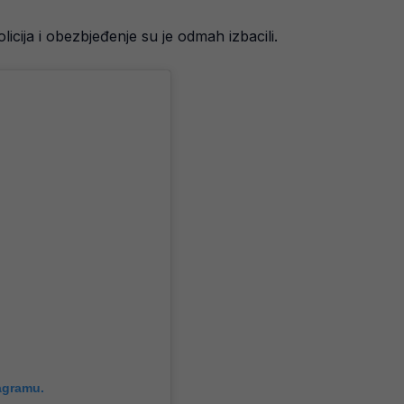
icija i obezbjeđenje su je odmah izbacili.
agramu.