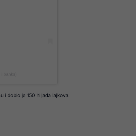
i.banks)
 i dobio je 150 hiljada lajkova.