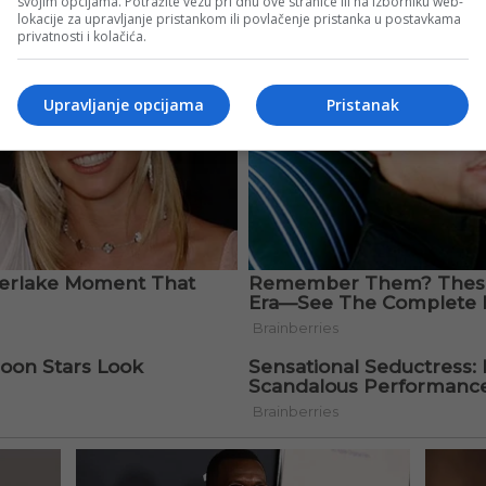
svojim opcijama. Potražite vezu pri dnu ove stranice ili na izborniku web-
lokacije za upravljanje pristankom ili povlačenje pristanka u postavkama
privatnosti i kolačića.
Upravljanje opcijama
Pristanak