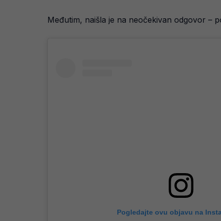
Međutim, naišla je na neočekivan odgovor – pol
Pogledajte ovu objavu na Inst