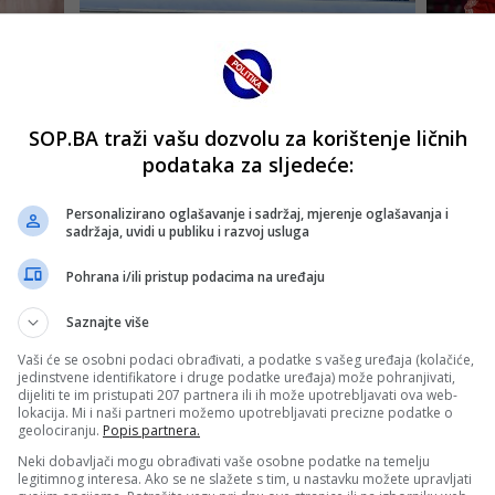
SOP.BA traži vašu dozvolu za korištenje ličnih
podataka za sljedeće:
Personalizirano oglašavanje i sadržaj, mjerenje oglašavanja i
sadržaja, uvidi u publiku i razvoj usluga
Pohrana i/ili pristup podacima na uređaju
Saznajte više
Vaši će se osobni podaci obrađivati, a podatke s vašeg uređaja (kolačiće,
jedinstvene identifikatore i druge podatke uređaja) može pohranjivati,
dijeliti te im pristupati 207 partnera ili ih može upotrebljavati ova web-
lokacija. Mi i naši partneri možemo upotrebljavati precizne podatke o
geolociranju.
Popis partnera.
Neki dobavljači mogu obrađivati vaše osobne podatke na temelju
legitimnog interesa. Ako se ne slažete s tim, u nastavku možete upravljati