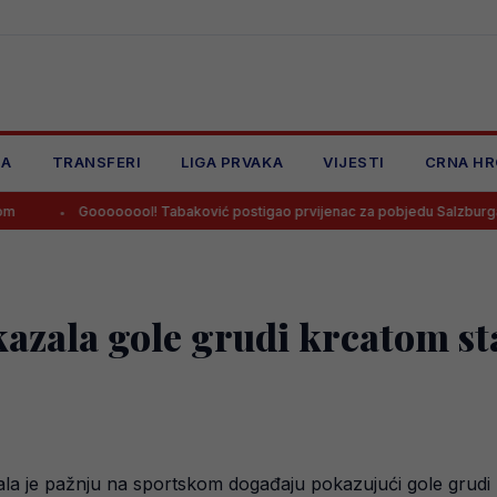
JA
TRANSFERI
LIGA PRVAKA
VIJESTI
CRNA HR
Goooooool! Tabaković postigao prvijenac za pobjedu Salzburga!
kazala gole grudi krcatom st
ala je pažnju na sportskom događaju pokazujući gole grudi