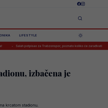
ONIKA
LIFESTYLE
Salah potpisao za Trabzonspor, poznato koliko će zarađivati
Pozna
adionu, izbačena je
 na krcatom stadionu.