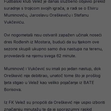
Fudbalski klub Velež je danas službeno objavio prekid
suradnje s trojicom svojih igrača, a radi se o Elviru
Muminoviću, Jaroslavu Oreškeviću i Stefanu
Vukčeviću.
Ovi nogometaši nisu ostvarili zapažen učinak noseći
dres Rođenih iz Mostara, budući da su tijekom ove
sezone skupili ukupno samo dva nastupa na terenu,
provedavši na njemu svega 62 minute.
Muminović i Vukčević su imali po jedan nastup, dok
Oreškević nije debitirao, unatoč tome što je prošlog
ljeta stigao u Velež kao veliko pojačanje iz BATE
Borisova.
Iz FK Velež su priopćili da Oreškević nije uspio izboriti
značajniju minutažu te da je sporazumni raskid