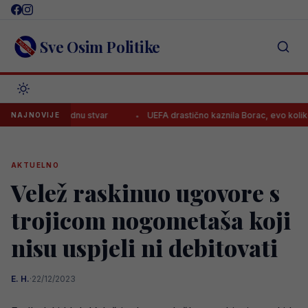
Skip
to
content
Sve Osim Politike
a na jednu stvar
UEFA drastično kaznila Borac, evo koliko moraju pl
NAJNOVIJE
AKTUELNO
Velež raskinuo ugovore s
trojicom nogometaša koji
nisu uspjeli ni debitovati
E. H.
·
22/12/2023