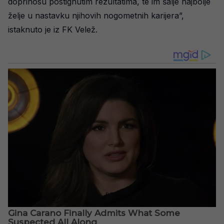
doprinosu postignutim rezultatima, te im šalje najbolje
želje u nastavku njihovih nogometnih karijera”,
istaknuto je iz FK Velež.