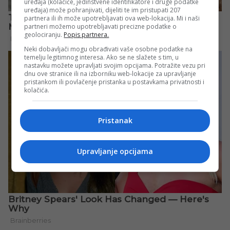
uređaja (kolačiće, jedinstvene identifikatore i druge podatke
uređaja) može pohranjivati, dijeliti te im pristupati 207
partnera ili ih može upotrebljavati ova web-lokacija. Mi i naši
partneri možemo upotrebljavati precizne podatke o
geolociranju.
Popis partnera.
Neki dobavljači mogu obrađivati vaše osobne podatke na
temelju legitimnog interesa. Ako se ne slažete s tim, u
nastavku možete upravljati svojim opcijama. Potražite vezu pri
dnu ove stranice ili na izborniku web-lokacije za upravljanje
pristankom ili povlačenje pristanka u postavkama privatnosti i
kolačića.
Pristanak
Upravljanje opcijama