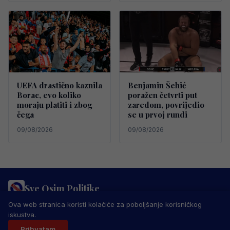
UEFA drastično kaznila
Benjamin Šehić
Borac, evo koliko
poražen četvrti put
moraju platiti i zbog
zaredom, povrijedio
čega
se u prvoj rundi
09/08/2026
09/08/2026
Sve Osim Politike
PRAVILA PRIVATNOSTI
MARKETING
USLOVI KORIŠTENJA
Ova web stranica koristi kolačiće za poboljšanje korisničkog
IMPRESSUM
KONTAKT
iskustva.
© 2026 Sve Osim Politike. Sva prava zadržana.
Prihvatam