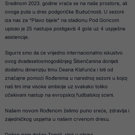
Sredinom 2023. godine vraća se na naše prostore, ali
ovoga puta u dres podgoričke Budućnosti. U sezoni
iza nas za “Plavo bijele” na stadionu Pod Goricom
upisao je 25 nastupa postigavši 4 gola uz 4 uspješne
asistencije.
Sigurni smo da će vrijedno internacionalno iskustvo
ovog dvadesetosmogodišnjeg Šibenčanina donijeti
dodatnu dimenziju timu Deana Klafurića i biti od
značajne pomoći Rođenima u narednoj sezoni u kojoj
naš tim ima visoke ambicije uz svakako toliko
očekivani nastup na evropskoj fudbalskoj sceni.
Našem novom Rođenom želimo puno sreće, zdravlja i
zajedničkog uspjeha u našem crvenom dresu.
Dobro nam došao Tonći!, stoji u objavi.