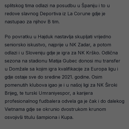
splitskog tima odlazi na posudbu u Španiju i to u
redove slavnog Deportiva iz La Corune gdje je
nastupao za njihov B tim.
Po povratku u Hajduk nastavlja skupljati vrijedno
seniorsko iskustvo, najprije u NK Zadar, a potom
odlazi i u Sloveniju gdje je igra za NK Krško. Odlična
sezona na stadionu Matija Gubec donosi mu transfer
u Domžale sa kojim igra kvalifikacije za Europa ligu i
gdje ostaje sve do sredine 2021. godine. Osim
pomenutih klubova igao je i u našoj ligi za NK Široki
Brijeg, te turski Umraniyespor, a karijera
profesionalnog fudbalera odvela ga je čak i do dalekog
Vietnama gdje se okrunio dvostrukom krunom
osvojivši titulu šampiona i Kupa.