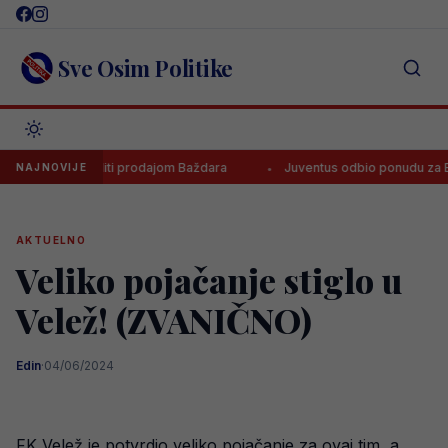
Skip
to
content
Sve Osim Politike
oza zaraditi prodajom Baždara
Juventus odbio ponudu za Bosanca, 
NAJNOVIJE
AKTUELNO
Veliko pojačanje stiglo u
Velež! (ZVANIČNO)
Edin
·
04/06/2024
FK Velež je potvrdio veliko pojačanje za ovaj tim, a