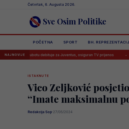
Skip
Četvrtak, 6. Augusta 2026.
to
content
Sve Osim Politike
POČETNA
SPORT
BH. REPREZENTACI
 u subotu debituje za Juventus, osiguran TV prijenos
Lana Pudar p
NAJNOVIJE
ISTAKNUTE
Vico Zeljković posjeti
“Imate maksimalnu p
Redakcija Sop
·
27/05/2024