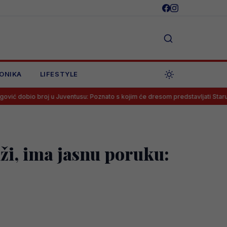
ONIKA
LIFESTYLE
oj u Juventusu: Poznato s kojim će dresom predstavljati Staru damu
dži, ima jasnu poruku: