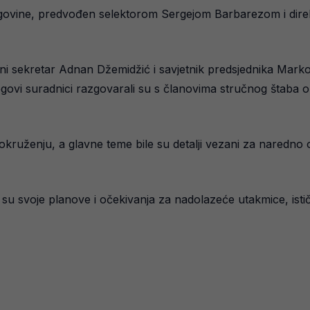
cegovine, predvođen selektorom Sergejom Barbarezom i di
i sekretar Adnan Džemidžić i savjetnik predsjednika Marko M
njegovi suradnici razgovarali su s članovima stručnog štab
kruženju, a glavne teme bile su detalji vezani za naredno ok
 su svoje planove i očekivanja za nadolazeće utakmice, isti