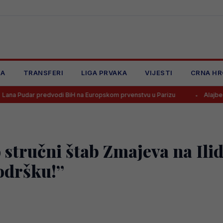
JA
TRANSFERI
LIGA PRVAKA
VIJESTI
CRNA HR
redvodi BiH na Europskom prvenstvu u Parizu
Alajbegović dobio br
o stručni štab Zmajeva na Ili
odršku!”