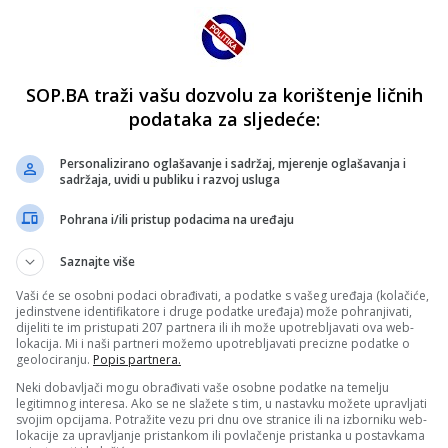
SOP.BA traži vašu dozvolu za korištenje ličnih
podataka za sljedeće:
Personalizirano oglašavanje i sadržaj, mjerenje oglašavanja i
sadržaja, uvidi u publiku i razvoj usluga
Pohrana i/ili pristup podacima na uređaju
Saznajte više
Vaši će se osobni podaci obrađivati, a podatke s vašeg uređaja (kolačiće,
jedinstvene identifikatore i druge podatke uređaja) može pohranjivati,
dijeliti te im pristupati 207 partnera ili ih može upotrebljavati ova web-
lokacija. Mi i naši partneri možemo upotrebljavati precizne podatke o
geolociranju.
Popis partnera.
Neki dobavljači mogu obrađivati vaše osobne podatke na temelju
legitimnog interesa. Ako se ne slažete s tim, u nastavku možete upravljati
svojim opcijama. Potražite vezu pri dnu ove stranice ili na izborniku web-
lokacije za upravljanje pristankom ili povlačenje pristanka u postavkama