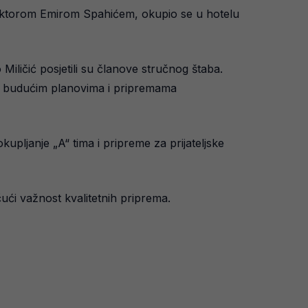
rektorom Emirom Spahićem, okupio se u hotelu
iličić posjetili su članove stručnog štaba.
a o budućim planovima i pripremama
upljanje „A“ tima i pripreme za prijateljske
čući važnost kvalitetnih priprema.