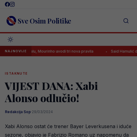
Skip
to
content
Sve Osim Politike
plina u Realu, Mourinho uvodi tri nova pravila
Said Hamulić dao gol
NAJNOVIJE
ISTAKNUTE
VIJEST DANA: Xabi
Alonso odlučio!
Redakcija Sop
·
29/03/2024
Xabi Alonso ostat će trener Bayer Leverkusena i iduće
sezone, objavio je Fabrizio Romano uz napomenu da