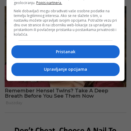
geolociranju.
Popis partnera.
Neki dobavljači mogu obrađivati vaše osobne podatke na
temelju legitimnog interesa. Ako se ne slažete s tim, u
nastavku možete upravljati svojim opcijama. Potražite vezu pri
dnu ove stranice ili na izborniku web-lokacije za upravljanje
pristankom ili povlačenje pristanka u postavkama privatnosti i
kolačića.
Pristanak
Upravljanje opcijama