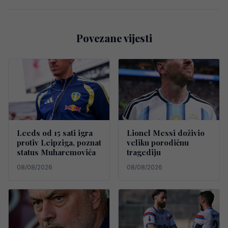
Povezane vijesti
Leeds od 15 sati igra
Lionel Messi doživio
protiv Leipziga, poznat
veliku porodičnu
status Muharemovića
tragediju
08/08/2026
08/08/2026