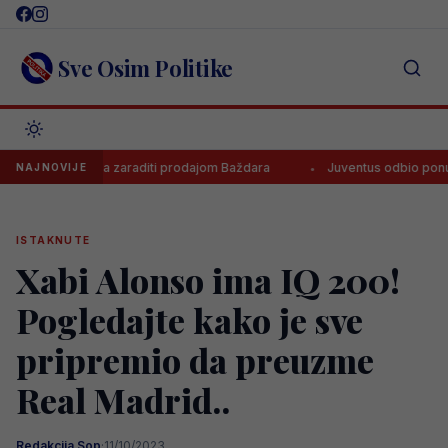
Skip
to
content
Sve Osim Politike
e Zaragoza zaraditi prodajom Baždara
Juventus odbio ponudu za Bo
NAJNOVIJE
ISTAKNUTE
Xabi Alonso ima IQ 200!
Pogledajte kako je sve
pripremio da preuzme
Real Madrid..
Redakcija Sop
·
11/10/2023