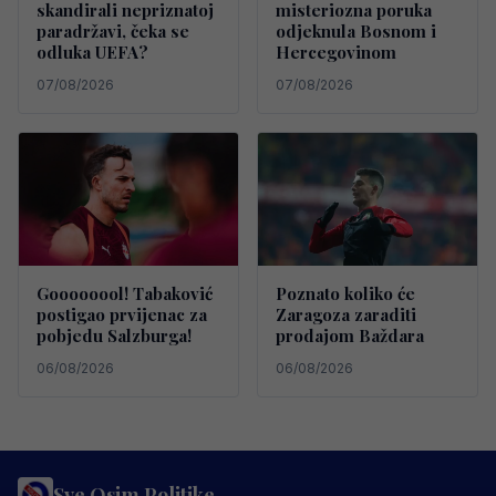
skandirali nepriznatoj
misteriozna poruka
paradržavi, čeka se
odjeknula Bosnom i
odluka UEFA?
Hercegovinom
07/08/2026
07/08/2026
Goooooool! Tabaković
Poznato koliko će
postigao prvijenac za
Zaragoza zaraditi
pobjedu Salzburga!
prodajom Baždara
06/08/2026
06/08/2026
Sve Osim Politike