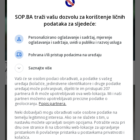
SOP.BA traži vašu dozvolu za korištenje ličnih
podataka za sljedeće:
Personalizirano oglašavanje i sadržaj, mjerenje
oglašavanja i sadržaja, uvidi u publiku i razvoj usluga
Pohrana i/ili pristup podacima na uređaju
Saznajte više
Vaši će se osobni podaci obrađivati, a podatke s vašeg
uređaja (kolačiće, jedinstvene identifikatore i druge podatke
uređaja) može pohranjivati, dijeliti te im pristupati 207
partnera ili ih može upotrebljavati ova web-lokacija. Mi i naši
partneri možemo upotrebljavati precizne podatke o
geolociranju.
Popis partnera.
Neki dobavljači mogu obrađivati vaše osobne podatke na
temelju legitimnog interesa. Ako se ne slažete s tim, u
nastavku možete upravljati svojim opcijama. Potražite vezu pri
dnu ove stranice ili na izborniku web-lokacije za upravljanje
pristankom ili povlačenje pristanka u postavkama privatnosti i
kolačića.