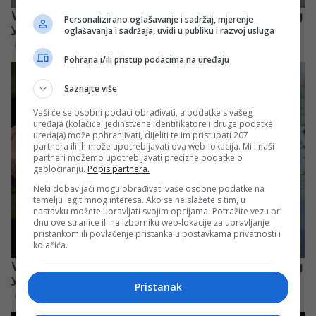
Personalizirano oglašavanje i sadržaj, mjerenje
oglašavanja i sadržaja, uvidi u publiku i razvoj usluga
Pohrana i/ili pristup podacima na uređaju
Saznajte više
Vaši će se osobni podaci obrađivati, a podatke s vašeg
uređaja (kolačiće, jedinstvene identifikatore i druge podatke
uređaja) može pohranjivati, dijeliti te im pristupati 207
partnera ili ih može upotrebljavati ova web-lokacija. Mi i naši
partneri možemo upotrebljavati precizne podatke o
geolociranju.
Popis partnera.
Neki dobavljači mogu obrađivati vaše osobne podatke na
temelju legitimnog interesa. Ako se ne slažete s tim, u
nastavku možete upravljati svojim opcijama. Potražite vezu pri
dnu ove stranice ili na izborniku web-lokacije za upravljanje
pristankom ili povlačenje pristanka u postavkama privatnosti i
kolačića.
Pristanak