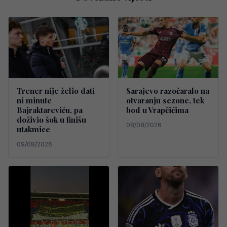
Trener nije želio dati
Sarajevo razočaralo na
ni minute
otvaranju sezone, tek
Bajraktareviću, pa
bod u Vrapčićima
doživio šok u finišu
08/08/2026
utakmice
09/08/2026