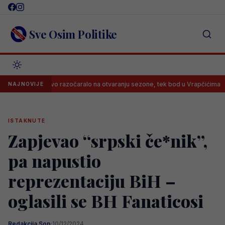
Skip
to
content
Sve Osim Politike
arajevo razočaralo na otvaranju sezone, tek bod u Vrapčićima
Nev
NAJNOVIJE
ISTAKNUTE
Zapjevao “srpski če*nik”,
pa napustio
reprezentaciju BiH –
oglasili se BH Fanaticosi
Redakcija Sop
·
10/12/2024