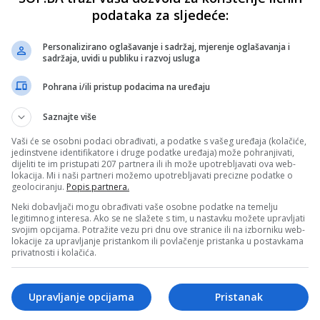
podataka za sljedeće:
Personalizirano oglašavanje i sadržaj, mjerenje oglašavanja i
sadržaja, uvidi u publiku i razvoj usluga
Pohrana i/ili pristup podacima na uređaju
Saznajte više
Vaši će se osobni podaci obrađivati, a podatke s vašeg uređaja (kolačiće,
jedinstvene identifikatore i druge podatke uređaja) može pohranjivati,
dijeliti te im pristupati 207 partnera ili ih može upotrebljavati ova web-
lokacija. Mi i naši partneri možemo upotrebljavati precizne podatke o
geolociranju.
Popis partnera.
Neki dobavljači mogu obrađivati vaše osobne podatke na temelju
legitimnog interesa. Ako se ne slažete s tim, u nastavku možete upravljati
svojim opcijama. Potražite vezu pri dnu ove stranice ili na izborniku web-
lokacije za upravljanje pristankom ili povlačenje pristanka u postavkama
privatnosti i kolačića.
Upravljanje opcijama
Pristanak