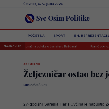
Skip
Četvrtak, 6. Augusta 2026.
to
content
Sve Osim Politike
POČETNA
SPORT
BH. REPREZENTACI
a konačna odluka o transferu Baždara!
Pjanić otkrio: “Za Kerima je 
NAJNOVIJE
AKTUELNO
Željezničar ostao bez 
Edin
·
29/06/2024
27-godišnji Sarajlija Haris Ovčina je napustio Ž