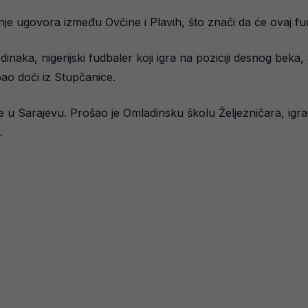
e ugovora između Ovčine i Plavih, što znači da će ovaj fud
naka, nigerijski fudbaler koji igra na poziciji desnog beka, a
ao doći iz Stupčanice.
 u Sarajevu. Prošao je Omladinsku školu Željezničara, igra
.