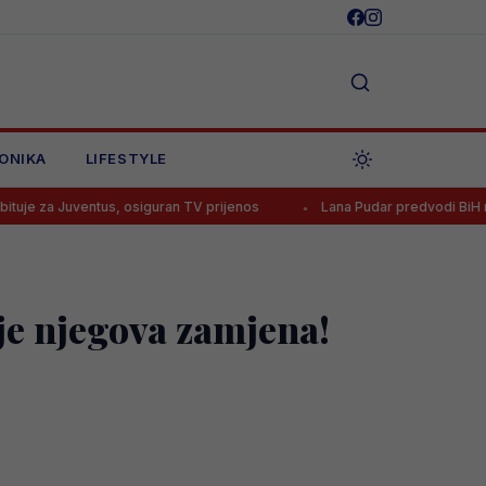
ONIKA
LIFESTYLE
ntus, osiguran TV prijenos
Lana Pudar predvodi BiH na Europskom
 je njegova zamjena!