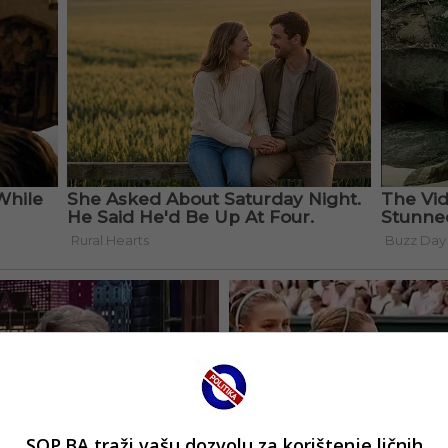
SOP.BA traži vašu dozvolu za korištenje ličnih