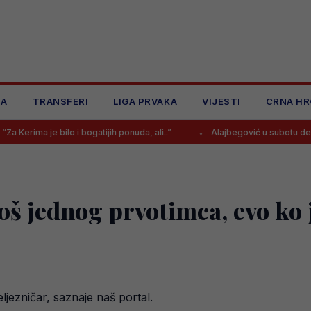
JA
TRANSFERI
LIGA PRVAKA
VIJESTI
CRNA HR
bilo i bogatijih ponuda, ali..”
Alajbegović u subotu debituje za Juve
još jednog prvotimca, evo ko
eljezničar, saznaje naš portal.