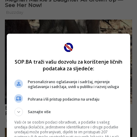
SOP.BA traži vašu dozvolu za korištenje ličnih
podataka za sljedeće:
Personalizirano oglašavanje i sadržaj, mjerenje
oglašavanja i sadržaja, uvidi u publiku i razvoj usluga
Pohrana i/ili pristup podacima na uređaju
Saznajte više
Vaši će se osobni podaci obrađivati, a podatke s vašeg
uređaja (kolačiće, jedinstvene identifikatore i druge podatke
uređaja) može pohranjivati, dijeliti te im pristupati 207
partnera ili ih može upotrebljavati ova web-lokacija. Mi i naši