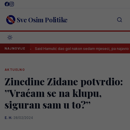
Skip
to
content
Sve Osim Politike
ila
Said Hamulić dao gol nakon sedam mjeseci, pa najavio bolje d
NAJNOVIJE
AKTUELNO
Zinedine Zidane potvrdio:
”Vraćam se na klupu,
siguran sam u to?”
E. H.
·
28/02/2024