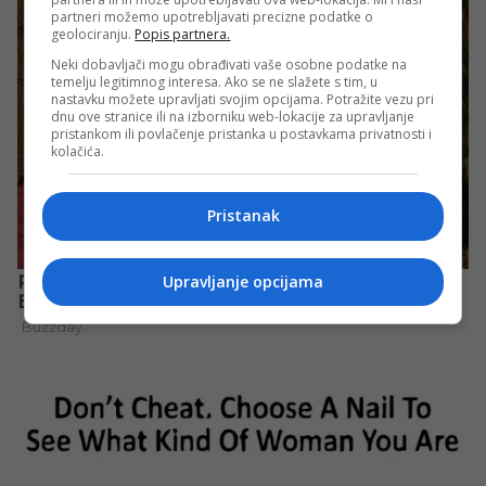
partneri možemo upotrebljavati precizne podatke o
geolociranju.
Popis partnera.
Neki dobavljači mogu obrađivati vaše osobne podatke na
temelju legitimnog interesa. Ako se ne slažete s tim, u
nastavku možete upravljati svojim opcijama. Potražite vezu pri
dnu ove stranice ili na izborniku web-lokacije za upravljanje
pristankom ili povlačenje pristanka u postavkama privatnosti i
kolačića.
Pristanak
Upravljanje opcijama