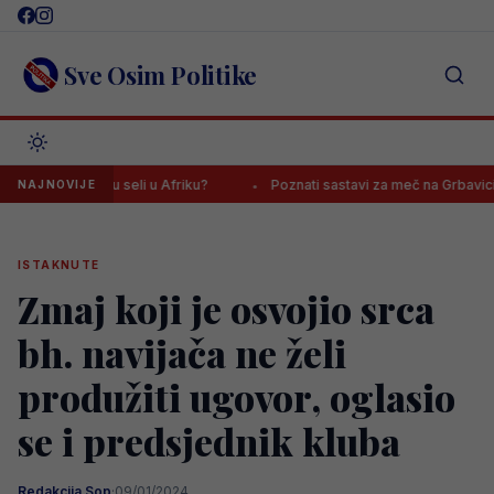
Skip
to
content
Sve Osim Politike
Mundijalu seli u Afriku?
Poznati sastavi za meč na Grbavici, navija
NAJNOVIJE
ISTAKNUTE
Zmaj koji je osvojio srca
bh. navijača ne želi
produžiti ugovor, oglasio
se i predsjednik kluba
Redakcija Sop
·
09/01/2024