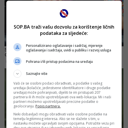
SOP.BA traži vašu dozvolu za korištenje ličnih
podataka za sljedeće:
Personalizirano oglašavanje i sadržaj, mjerenje
oglašavanja i sadržaja, uvidi u publiku i razvoj usluga
Pohrana i/ili pristup podacima na uređaju
Saznajte više
Vaši će se osobni podaci obrađivati, a podatke s vašeg
uređaja (kolačiće, jedinstvene identifikatore i druge podatke
uređaja) može pohranjivati, dijeliti te im pristupati 207
partnera ili ih može upotrebljavati ova web-lokacija. Mi i naši
partneri možemo upotrebljavati precizne podatke o
geolociranju.
Popis partnera.
Neki dobavljači mogu obrađivati vaše osobne podatke na
temelju legitimnog interesa. Ako se ne slažete s tim, u
nastavku možete upravljati svojim opcijama. Potražite vezu pri
dnu ove stranice ili na izborniku web-lokacije za upravljanje