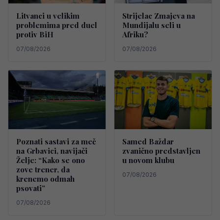
Litvanci u velikim
Strijelac Zmajeva na
problemima pred duel
Mundijalu seli u
protiv BiH
Afriku?
07/08/2026
07/08/2026
Poznati sastavi za meč
Samed Baždar
na Grbavici, navijači
zvanično predstavljen
Želje: “Kako se ono
u novom klubu
zove trener, da
07/08/2026
krenemo odmah
psovati”
07/08/2026