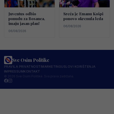
Juventus odbio
Sreća je Emanu Košpi
ponudu za Bosanca,
ponovo okrenula leđa
imaju jasan plan!
06/08/2026
06/08/2026
Sve Osim Politike
PRAVILA PRIVATNOSTI
MARKETING
USLOVI KORIŠTENJA
IMPRESSUM
KONTAKT
© 2026 Sve Osim Politike. Sva prava zadržana.