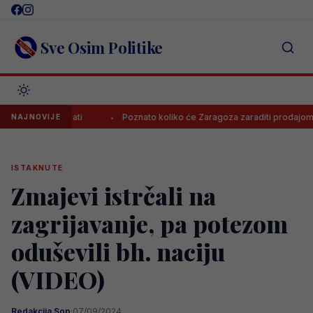
Skip
to
content
Sve Osim Politike
e zarađivati
Poznato koliko će Zaragoza zaraditi prodajom Baždar
NAJNOVIJE
ISTAKNUTE
Zmajevi istrčali na
zagrijavanje, pa potezom
oduševili bh. naciju
(VIDEO)
Redakcija Sop
·
07/09/2024