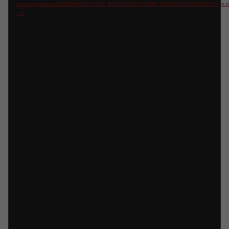
content/uploads/2024/09/458710766_8224105287702940_6656452786335923974_n.
_=1