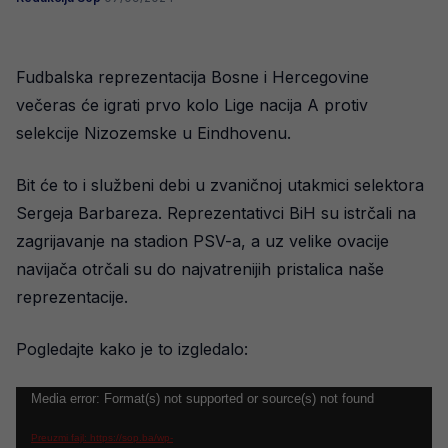
Fudbalska reprezentacija Bosne i Hercegovine
večeras će igrati prvo kolo Lige nacija A protiv
selekcije Nizozemske u Eindhovenu.
Bit će to i službeni debi u zvaničnoj utakmici selektora
Sergeja Barbareza. Reprezentativci BiH su istrčali na
zagrijavanje na stadion PSV-a, a uz velike ovacije
navijača otrčali su do najvatrenijih pristalica naše
reprezentacije.
Pogledajte kako je to izgledalo:
Video
Media error: Format(s) not supported or source(s) not found
Player
Preuzmi fajl: https://sop.ba/wp-