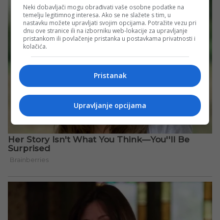
Neki dobavljači mogu obrađivati vaše osobne podatke na
temelju legitimnog interesa. Ako se ne slažete s tim, u
nastavku možete upravljati svojim opcijama. Potražite vezu pri
dnu ove stranice ili na izborniku web-lokacije za upravljanje
pristankom ili povlačenje pristanka u postavkama privatnosti i
kolačića.
Pristanak
Upravljanje opcijama