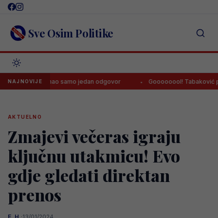
Skip
to
content
Sve Osim Politike
ći Zmaj imao samo jedan odgovor
Goooooool! Tabaković postigao p
NAJNOVIJE
AKTUELNO
Zmajevi večeras igraju
ključnu utakmicu! Evo
gdje gledati direktan
prenos
E. H.
·
13/01/2024