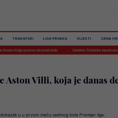
JA
TRANSFERI
LIGA PRVAKA
VIJESTI
CRNA HR
pi ponovo okrenula leđa
Selektor Švedske otputovao “na noge” S
e Aston Villi, koja je danas 
su dokazali u u prvom meču sedmog kola Premijer lige.