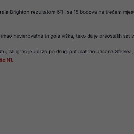
sirala Brighton rezultatom 6:1 i sa 15 bodova na trećem mjes
 imao nevjerovatna tri gola viška, tako da je preostalih sat
tu, isti igrač je ubrzo po drugi put matirao Jasona Steelea,
še N1.