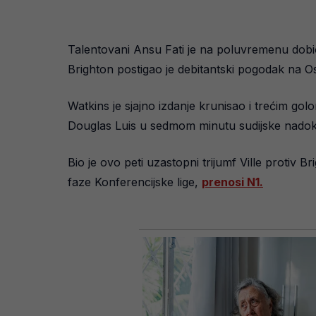
Talentovani Ansu Fati je na poluvremenu dobio
Brighton postigao je debitantski pogodak na O
Watkins je sjajno izdanje krunisao i trećim g
Douglas Luis u sedmom minutu sudijske nado
Bio je ovo peti uzastopni trijumf Ville protiv 
faze Konferencijske lige,
prenosi N1.