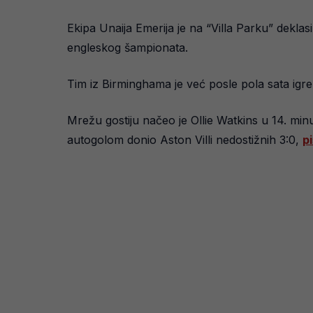
Ekipa Unaija Emerija je na “Villa Parku” dekla
engleskog šampionata.
Tim iz Birminghama je već posle pola sata igre
Mrežu gostiju načeo je Ollie Watkins u 14. minu
autogolom donio Aston Villi nedostižnih 3:0,
pi