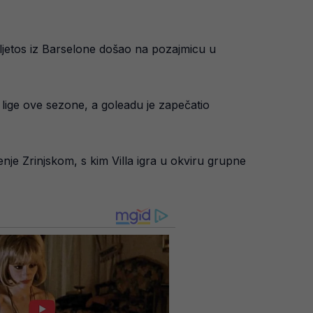
 ljetos iz Barselone došao na pozajmicu u
lige ove sezone, a goleadu je zapečatio
enje Zrinjskom, s kim Villa igra u okviru grupne