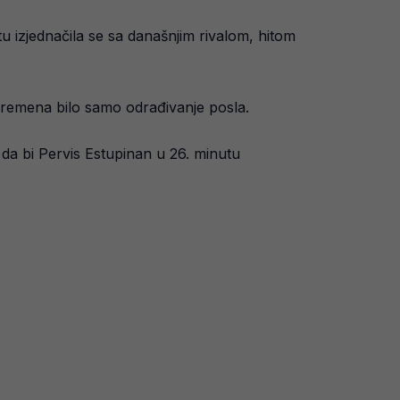
tu izjednačila se sa današnjim rivalom, hitom
 vremena bilo samo odrađivanje posla.
 da bi Pervis Estupinan u 26. minutu