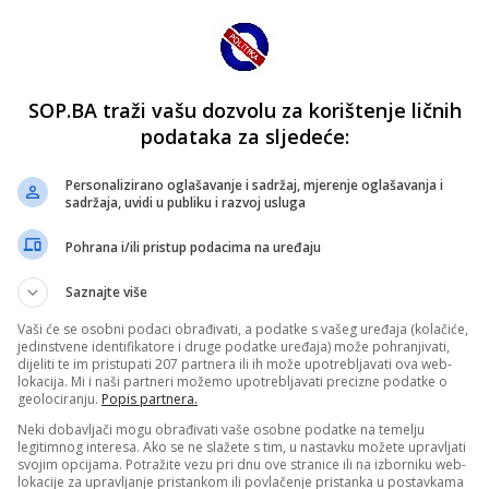
SOP.BA traži vašu dozvolu za korištenje ličnih
podataka za sljedeće:
Personalizirano oglašavanje i sadržaj, mjerenje oglašavanja i
sadržaja, uvidi u publiku i razvoj usluga
Pohrana i/ili pristup podacima na uređaju
Saznajte više
Vaši će se osobni podaci obrađivati, a podatke s vašeg uređaja (kolačiće,
jedinstvene identifikatore i druge podatke uređaja) može pohranjivati,
dijeliti te im pristupati 207 partnera ili ih može upotrebljavati ova web-
lokacija. Mi i naši partneri možemo upotrebljavati precizne podatke o
geolociranju.
Popis partnera.
Neki dobavljači mogu obrađivati vaše osobne podatke na temelju
legitimnog interesa. Ako se ne slažete s tim, u nastavku možete upravljati
svojim opcijama. Potražite vezu pri dnu ove stranice ili na izborniku web-
lokacije za upravljanje pristankom ili povlačenje pristanka u postavkama