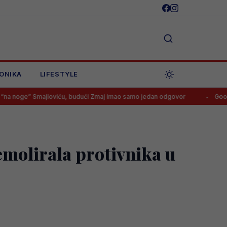
ONIKA
LIFESTYLE
majloviću, budući Zmaj imao samo jedan odgovor
Goooooool! Tabak
demolirala protivnika u