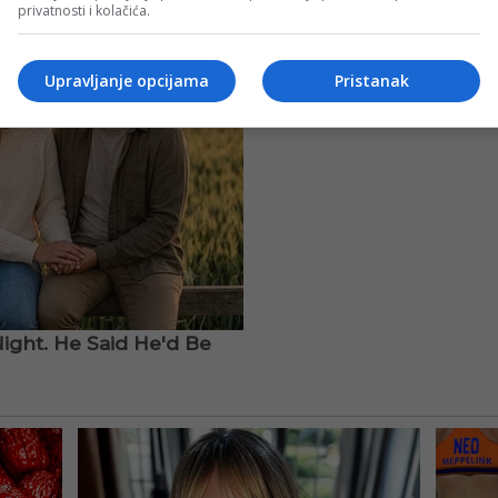
privatnosti i kolačića.
Upravljanje opcijama
Pristanak