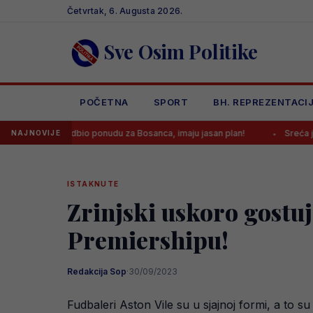
Skip
Četvrtak, 6. Augusta 2026.
to
content
Sve Osim Politike
POČETNA
SPORT
BH. REPREZENTACI
us odbio ponudu za Bosanca, imaju jasan plan!
Sreća je Emanu Koš
NAJNOVIJE
ISTAKNUTE
Zrinjski uskoro gostuj
Premiershipu!
Redakcija Sop
·
30/09/2023
Fudbaleri Aston Vile su u sjajnoj formi, a to 