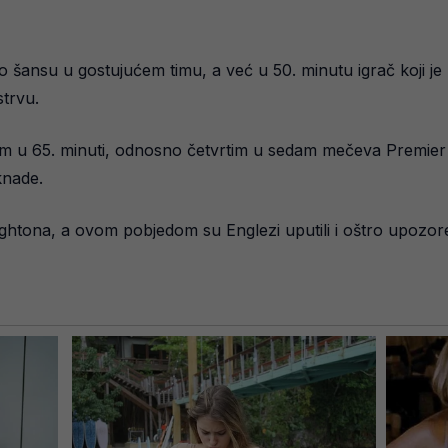
 šansu u gostujućem timu, a već u 50. minutu igrač koji je
strvu.
olom u 65. minuti, odnosno četvrtim u sedam mečeva Premier 
knade.
Brightona, a ovom pobjedom su Englezi uputili i oštro upozor