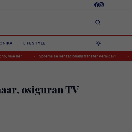
ONIKA
LIFESTYLE
Sprema se senzacionalni transfer Perišića?!
Sarajevo ipak 
kmaar, osiguran TV