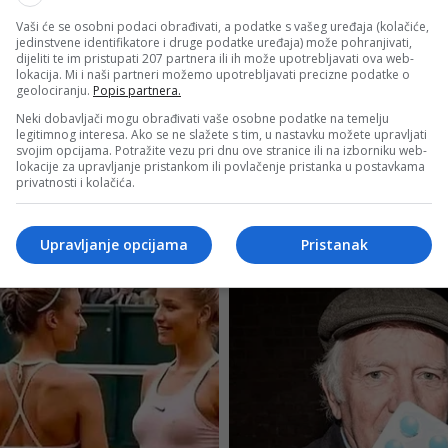
Vaši će se osobni podaci obrađivati, a podatke s vašeg uređaja (kolačiće,
jedinstvene identifikatore i druge podatke uređaja) može pohranjivati,
dijeliti te im pristupati 207 partnera ili ih može upotrebljavati ova web-
lokacija. Mi i naši partneri možemo upotrebljavati precizne podatke o
geolociranju.
Popis partnera.
Neki dobavljači mogu obrađivati vaše osobne podatke na temelju
legitimnog interesa. Ako se ne slažete s tim, u nastavku možete upravljati
svojim opcijama. Potražite vezu pri dnu ove stranice ili na izborniku web-
lokacije za upravljanje pristankom ili povlačenje pristanka u postavkama
privatnosti i kolačića.
Upravljanje opcijama
Pristanak