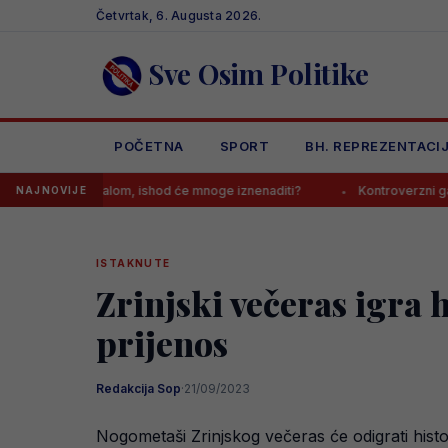
Skip
Četvrtak, 6. Augusta 2026.
to
content
Sve Osim Politike
POČETNA
SPORT
BH. REPREZENTACI
s Realom, ishod će mnoge iznenaditi?
Kontroverzni gazda s Balkana
NAJNOVIJE
ISTAKNUTE
Zrinjski večeras igra 
prijenos
Redakcija Sop
·
21/09/2023
Nogometaši Zrinjskog večeras će odigrati hist