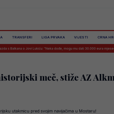
JA
TRANSFERI
LIGA PRVAKA
VIJESTI
CRNA HR
 o Jovi Lukiću: “Neka dođe, mogu mu dati 30.000 eura mjesečno, više ne”
historijski meč, stiže AZ Al
orijsku utakmicu pred svojim navijačima u Mostaru!