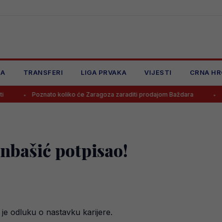
JA
TRANSFERI
LIGA PRVAKA
VIJESTI
CRNA HR
nato koliko će Zaragoza zaraditi prodajom Baždara
Juventus odbi
nbašić potpisao!
je odluku o nastavku karijere.