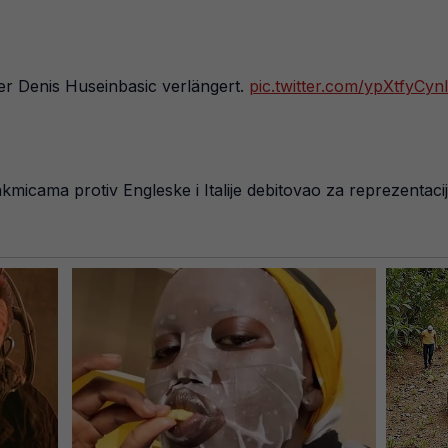
ler Denis Huseinbasic verlängert.
pic.twitter.com/ypXtfyCynl
kmicama protiv Engleske i Italije debitovao za reprezentaci