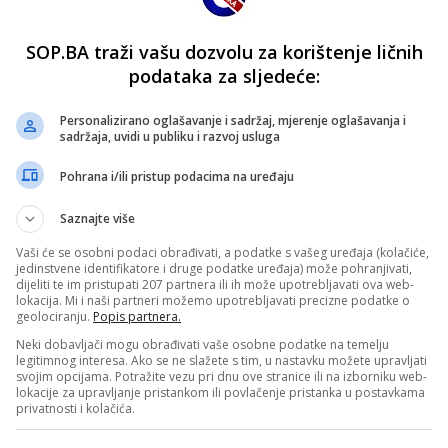
SOP.BA traži vašu dozvolu za korištenje ličnih
podataka za sljedeće:
Personalizirano oglašavanje i sadržaj, mjerenje oglašavanja i
sadržaja, uvidi u publiku i razvoj usluga
Pohrana i/ili pristup podacima na uređaju
Saznajte više
Vaši će se osobni podaci obrađivati, a podatke s vašeg uređaja (kolačiće,
jedinstvene identifikatore i druge podatke uređaja) može pohranjivati,
dijeliti te im pristupati 207 partnera ili ih može upotrebljavati ova web-
lokacija. Mi i naši partneri možemo upotrebljavati precizne podatke o
geolociranju.
Popis partnera.
Neki dobavljači mogu obrađivati vaše osobne podatke na temelju
legitimnog interesa. Ako se ne slažete s tim, u nastavku možete upravljati
svojim opcijama. Potražite vezu pri dnu ove stranice ili na izborniku web-
lokacije za upravljanje pristankom ili povlačenje pristanka u postavkama
privatnosti i kolačića.