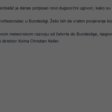
inbašić je danas potpisao novi dugoorčni ugovor, kako su ob
fesionalac u Bundesligi. Želio bih da vratim povjerenje ko
vom meteorskom razvoju od četvrte do Bundeslige, njegov da
 direktor Kolna Christian Keller.