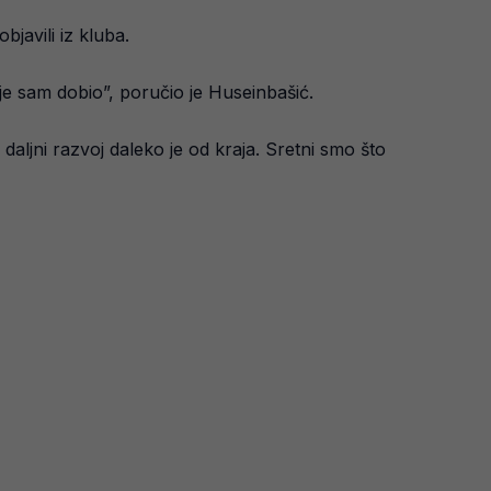
javili iz kluba.
je sam dobio”, poručio je Huseinbašić.
ljni razvoj daleko je od kraja. Sretni smo što