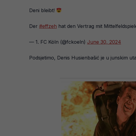
Deni bleibt!
Der
#effzeh
hat den Vertrag mit Mittelfeldspie
— 1. FC Köln (@fckoeln)
June 30, 2024
Podsjetimo, Denis Husienbašić je u junskim uta