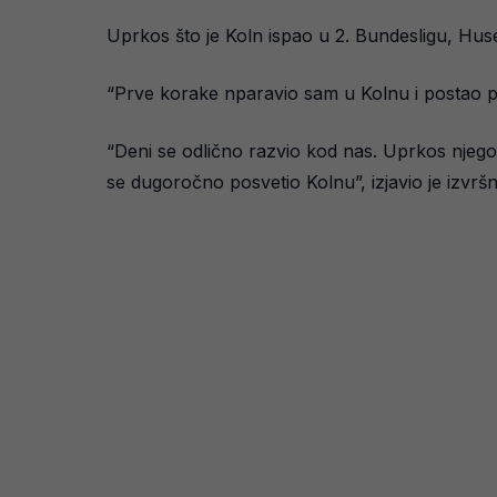
Uprkos što je Koln ispao u 2. Bundesligu, Huse
“Prve korake nparavio sam u Kolnu i postao pro
“Deni se odlično razvio kod nas. Uprkos njego
se dugoročno posvetio Kolnu”, izjavio je izvršni