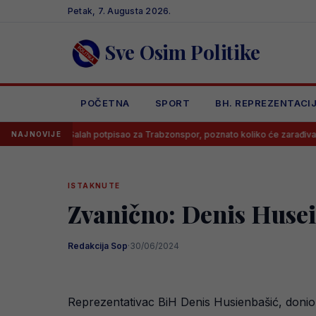
Skip
Petak, 7. Augusta 2026.
to
content
Sve Osim Politike
POČETNA
SPORT
BH. REPREZENTACI
Salah potpisao za Trabzonspor, poznato koliko će zarađivati
Poz
NAJNOVIJE
ISTAKNUTE
Zvanično: Denis Husei
Redakcija Sop
·
30/06/2024
Reprezentativac BiH Denis Husienbašić, donio 