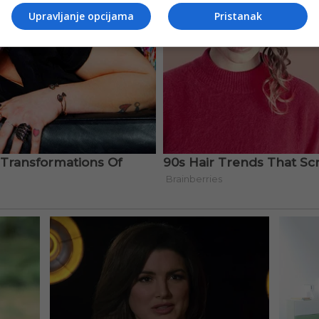
Upravljanje opcijama
Pristanak