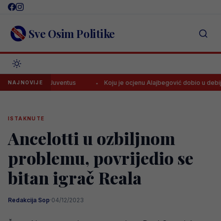
Skip
to
content
Sve Osim Politike
govića za Juventus
Koju je ocjenu Alajbegović dobio u debiju za Ju
NAJNOVIJE
ISTAKNUTE
Ancelotti u ozbiljnom
problemu, povrijedio se
bitan igrač Reala
Redakcija Sop
·
04/12/2023