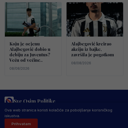
Koju je ocjenu
Alajbegović kreirao
Alajbegović dobio u
akciju iz bajke,
debiju za Juventus?
završila je pogotkom
Veću od većine..
08/08/2026
08/08/2026
Sve Osim Politike
PRAVILA PRIVATNOSTI
MARKETING
USLOVI KORIŠTENJA
Ova web stranica koristi kolačiće za poboljšanje korisničkog
IMPRESSUM
KONTAKT
iskustva.
© 2026 Sve Osim Politike. Sva prava zadržana.
Prihvatam