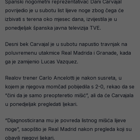
Španski nogometni reprezentativac Dani Carvajal
povrijedio je u subotu list lijeve noge zbog čega će
izbivati s terena oko mjesec dana, izvijestila je u
ponedjeljak španska javna televizija TVE.
Desni bek Carvajal je u subotu napustio travnjak na
poluvremenu utakmice Real Madrida i Granade, kada
ga je zamijenio Lucas Vazquez.
Realov trener Carlo Ancelotti je nakon susreta, u
kojem je njegova momčad pobijedila s 2-0, rekao da se
“čini da je samo preopteretio mišić”, ali da će Carvajala
u ponedjeljak pregledati ljekari.
“Dijagnosticirana mu je povreda listnog mišića lijeve
noge”, saopštio je Real Madrid nakon pregleda koji su
obavili njegovi ljekari.