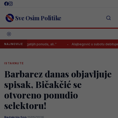
Skip
to
content
Sve Osim Politike
ilo i bogatijih ponuda, ali..”
Alajbegović u subotu debituje za Juve
NAJNOVIJE
ISTAKNUTE
Barbarez danas objavljuje
spisak, Bičakčić se
otvoreno ponudio
selektoru!
Redakcija Sop
·
11/05/2026