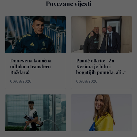
Povezane vijesti
Donesena konačna
Pjanić otkrio: “Za
odluka o transferu
Kerima je bilo i
Baždara!
bogatijih ponuda, ali..”
06/08/2026
06/08/2026