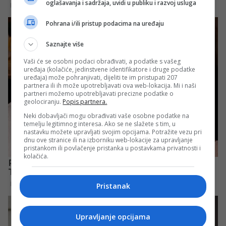
oglašavanja i sadržaja, uvidi u publiku i razvoj usluga
Pohrana i/ili pristup podacima na uređaju
Saznajte više
Vaši će se osobni podaci obrađivati, a podatke s vašeg
uređaja (kolačiće, jedinstvene identifikatore i druge podatke
uređaja) može pohranjivati, dijeliti te im pristupati 207
partnera ili ih može upotrebljavati ova web-lokacija. Mi i naši
partneri možemo upotrebljavati precizne podatke o
geolociranju.
Popis partnera.
Neki dobavljači mogu obrađivati vaše osobne podatke na
temelju legitimnog interesa. Ako se ne slažete s tim, u
nastavku možete upravljati svojim opcijama. Potražite vezu pri
dnu ove stranice ili na izborniku web-lokacije za upravljanje
pristankom ili povlačenje pristanka u postavkama privatnosti i
kolačića.
Pristanak
Upravljanje opcijama