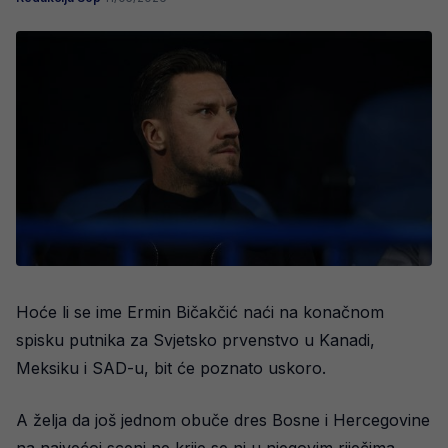
Hoće li se ime Ermin Bičakčić naći na konačnom
spisku putnika za Svjetsko prvenstvo u Kanadi,
Meksiku i SAD-u, bit će poznato uskoro.
A želja da još jednom obuče dres Bosne i Hercegovine
na najvećoj sceni ne krije se ni u njegovim riječima.