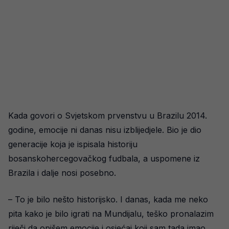
Kada govori o Svjetskom prvenstvu u Brazilu 2014.
godine, emocije ni danas nisu izblijedjele. Bio je dio
generacije koja je ispisala historiju
bosanskohercegovačkog fudbala, a uspomene iz
Brazila i dalje nosi posebno.
– To je bilo nešto historijsko. I danas, kada me neko
pita kako je bilo igrati na Mundijalu, teško pronalazim
riječi da opišem emocije i osjećaj koji sam tada imao.