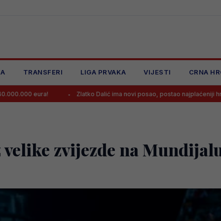
JA
TRANSFERI
LIGA PRVAKA
VIJESTI
CRNA HR
!
Zlatko Dalić ima novi posao, postao najplaćeniji hrvatski trener ik
 velike zvijezde na Mundijal