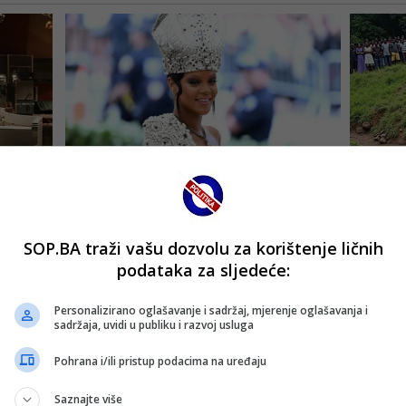
SOP.BA traži vašu dozvolu za korištenje ličnih
podataka za sljedeće:
Personalizirano oglašavanje i sadržaj, mjerenje oglašavanja i
sadržaja, uvidi u publiku i razvoj usluga
Pohrana i/ili pristup podacima na uređaju
Saznajte više