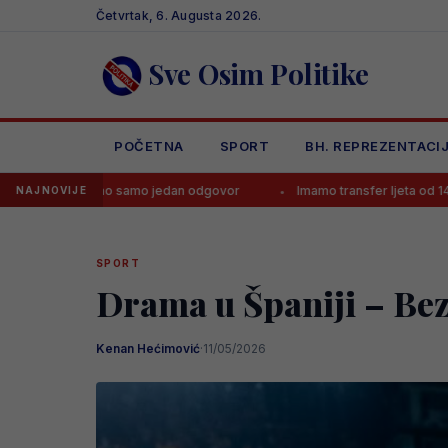
Skip
Četvrtak, 6. Augusta 2026.
to
content
Sve Osim Politike
POČETNA
SPORT
BH. REPREZENTACI
imao samo jedan odgovor
Imamo transfer ljeta od 140.000.000 eura
NAJNOVIJE
SPORT
Drama u Španiji – Bez
Kenan Hećimović
·
11/05/2026