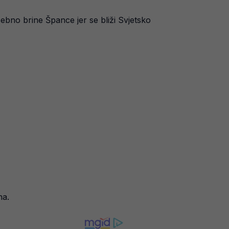
sebno brine Špance jer se bliži Svjetsko
na.