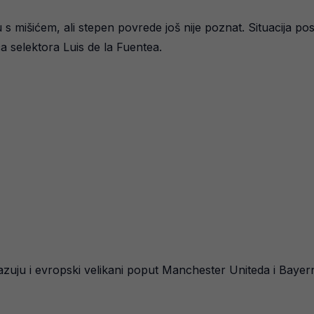
s mišićem, ali stepen povrede još nije poznat. Situacija po
ča selektora Luis de la Fuentea.
azuju i evropski velikani poput Manchester Uniteda i Bayer