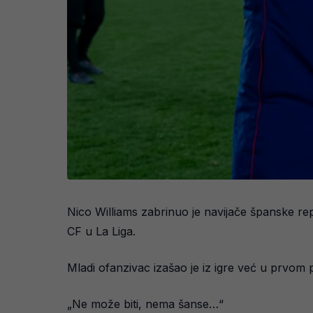
Nico Williams zabrinuo je navijače španske re
CF u La Liga.
Mladi ofanzivac izašao je iz igre već u prvom
„Ne može biti, nema šanse…“