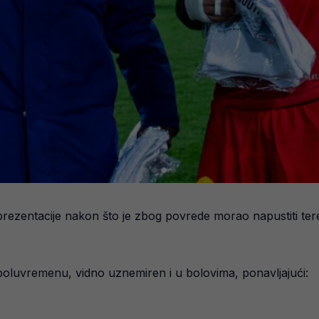
prezentacije nakon što je zbog povrede morao napustiti ter
 poluvremenu, vidno uznemiren i u bolovima, ponavljajući: