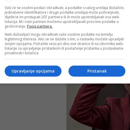
Vaši će se osobni podaci obrađivati, a podatke s vašeg uređaja (kolačiće,
jedinstvene identifikatore i druge podatke uređaja) može pohranjivati,
dijeliti te im pristupati 207 partnera ili ih može upotrebljavati ova web-
lokacija. Mi i naši partneri možemo upotrebljavati precizne podatke o
geolociranju.
Popis partnera.
Neki dobavljači mogu obrađivati vaše osobne podatke na temelju
legitimnog interesa. Ako se ne slažete s tim, u nastavku možete upravljati
svojim opcijama. Potražite vezu pri dnu ove stranice ili na izborniku web-
lokacije za upravljanje pristankom ili povlačenje pristanka u postavkama
privatnosti i kolačića.
Upravljanje opcijama
Pristanak