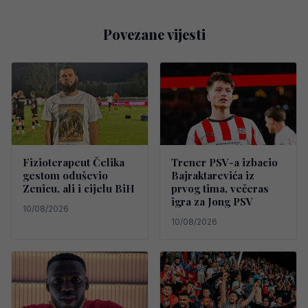
Povezane vijesti
Fizioterapeut Čelika
Trener PSV-a izbacio
gestom oduševio
Bajraktarevića iz
Zenicu, ali i cijelu BiH
prvog tima, večeras
igra za Jong PSV
10/08/2026
10/08/2026