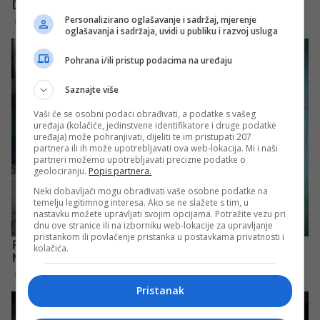
Personalizirano oglašavanje i sadržaj, mjerenje
oglašavanja i sadržaja, uvidi u publiku i razvoj usluga
Pohrana i/ili pristup podacima na uređaju
Saznajte više
Vaši će se osobni podaci obrađivati, a podatke s vašeg
uređaja (kolačiće, jedinstvene identifikatore i druge podatke
uređaja) može pohranjivati, dijeliti te im pristupati 207
partnera ili ih može upotrebljavati ova web-lokacija. Mi i naši
partneri možemo upotrebljavati precizne podatke o
geolociranju.
Popis partnera.
Neki dobavljači mogu obrađivati vaše osobne podatke na
temelju legitimnog interesa. Ako se ne slažete s tim, u
nastavku možete upravljati svojim opcijama. Potražite vezu pri
dnu ove stranice ili na izborniku web-lokacije za upravljanje
pristankom ili povlačenje pristanka u postavkama privatnosti i
kolačića.
Pristanak