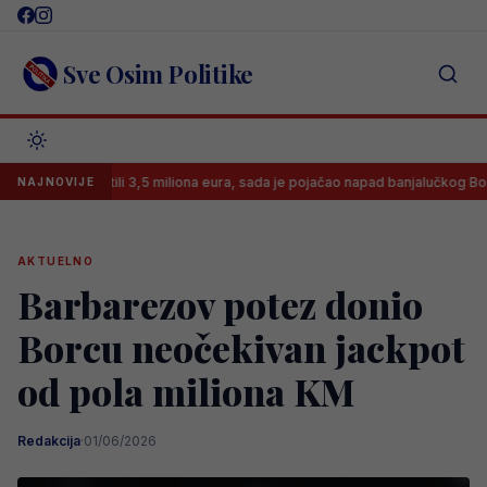
Skip
to
content
Sve Osim Politike
 ga platili 3,5 miliona eura, sada je pojačao napad banjalučkog Borca!
NAJNOVIJE
AKTUELNO
Barbarezov potez donio
Borcu neočekivan jackpot
od pola miliona KM
Redakcija
·
01/06/2026