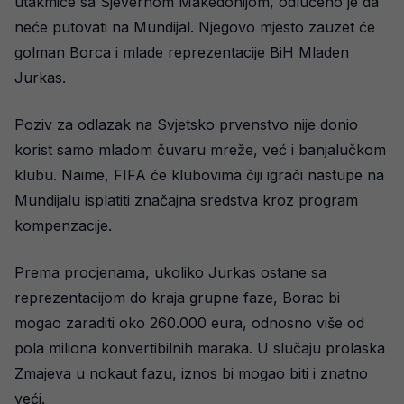
utakmice sa Sjevernom Makedonijom, odlučeno je da
neće putovati na Mundijal. Njegovo mjesto zauzet će
golman Borca i mlade reprezentacije BiH Mladen
Jurkas.
Poziv za odlazak na Svjetsko prvenstvo nije donio
korist samo mladom čuvaru mreže, već i banjalučkom
klubu. Naime, FIFA će klubovima čiji igrači nastupe na
Mundijalu isplatiti značajna sredstva kroz program
kompenzacije.
Prema procjenama, ukoliko Jurkas ostane sa
reprezentacijom do kraja grupne faze, Borac bi
mogao zaraditi oko 260.000 eura, odnosno više od
pola miliona konvertibilnih maraka. U slučaju prolaska
Zmajeva u nokaut fazu, iznos bi mogao biti i znatno
veći.