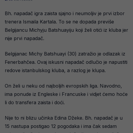
Bh. napadač igra zaista sjajno i neumoljiv je prvi izbor
trenera Ismaila Kartala. To se ne dopada previše
Belgijancu Michyju Batshuayiju koji želi otići iz kluba jer
nije prvi napadač.
Belgijanac Michy Batshuayi (30) zatražio je odlazak iz
Fenerbahčea. Ovaj iskusni napadač odlučio je napustiti
redove istanbulskog kluba, a razlog je klupa.
On želi u neku od najboljih evropskih liga. Navodno,
ima ponude iz Engleske i Francuske i vidjet ćemo hoće
li do transfera zaista i doći.
Nije to ni blizu učinka Edina Džeke. Bh. napadač je u
15 nastupa postigao 12 pogodaka i ima čak sedam