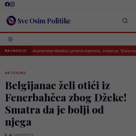
Skip
to
content
Sve Osim Politike
smetalo skandiranje Mladiću i prekid utakmice, sretan je: ‘Stare navike…’
NAJNOVIJE
AKTUELNO
Belgijanac želi otići iz
Fenerbahčea zbog Džeke!
Smatra da je bolji od
njega
E. H.
·
08/11/2023