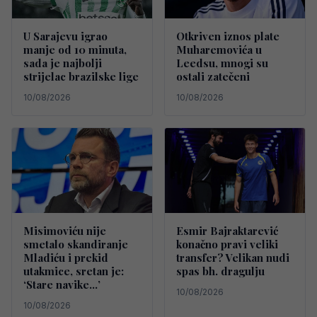
U Sarajevu igrao
Otkriven iznos plate
manje od 10 minuta,
Muharemovića u
sada je najbolji
Leedsu, mnogi su
strijelac brazilske lige
ostali zatečeni
10/08/2026
10/08/2026
Misimoviću nije
Esmir Bajraktarević
smetalo skandiranje
konačno pravi veliki
Mladiću i prekid
transfer? Velikan nudi
utakmice, sretan je:
spas bh. dragulju
‘Stare navike…’
10/08/2026
10/08/2026