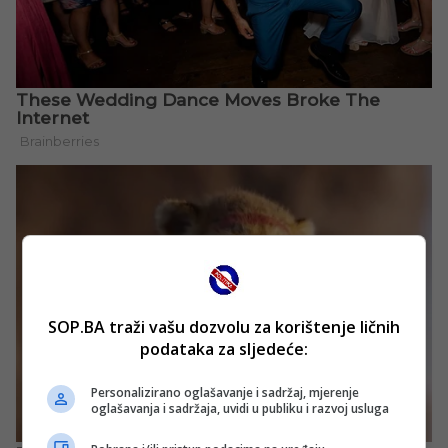
SOP.BA traži vašu dozvolu za korištenje ličnih
podataka za sljedeće:
Personalizirano oglašavanje i sadržaj, mjerenje
oglašavanja i sadržaja, uvidi u publiku i razvoj usluga