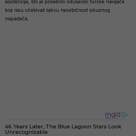
asistencija, što je posebno oduševilo turske navijače
koji nisu očekivali takvu nesebičnost iskusnog
napadača.