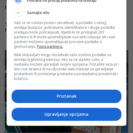
Pohrana i/ili pristup podacima na uređaju
Saznajte više
Vaši će se osobni podaci obrađivati, a podatke s vašeg
uređaja (kolačiće, jedinstvene identifikatore i druge podatke
uređaja) može pohranjivati, dijeliti te im pristupati 207
partnera ili ih može upotrebljavati ova web-lokacija. Mi i naši
partneri možemo upotrebljavati precizne podatke o
geolociranju.
Popis partnera.
Neki dobavljači mogu obrađivati vaše osobne podatke na
temelju legitimnog interesa. Ako se ne slažete s tim, u
nastavku možete upravljati svojim opcijama. Potražite vezu pri
dnu ove stranice ili na izborniku web-lokacije za upravljanje
pristankom ili povlačenje pristanka u postavkama privatnosti i
kolačića.
Pristanak
Upravljanje opcijama