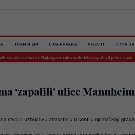
JA
TRANSFERI
LIGA PRVAKA
VIJESTI
CRNA HR
o hoće li Alajbegović sutra protiv Intera igrati od prve minute
Luka 
ma ‘zapalili’ ulice Mannhei
ma stvorili uzbudljivu atmosferu u centru njemačkog grad