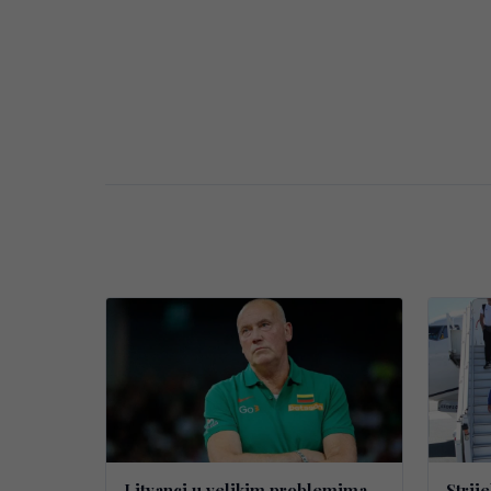
Litvanci u velikim problemima
Strij