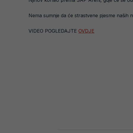
Njihov korteo prema SAP Areni, gdje će se odigr
Nema sumnje da će strastvene pjesme naših nav
VIDEO POGLEDAJTE
OVDJE