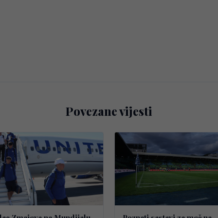
Povezane vijesti
elac Zmajeva na Mundijalu
Poznati sastavi za meč na