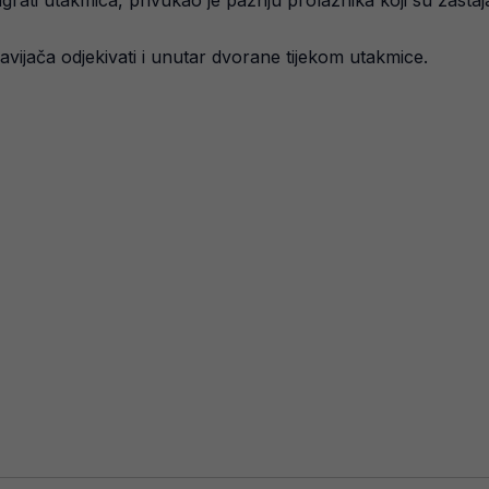
ati utakmica, privukao je pažnju prolaznika koji su zastajal
ijača odjekivati i unutar dvorane tijekom utakmice.