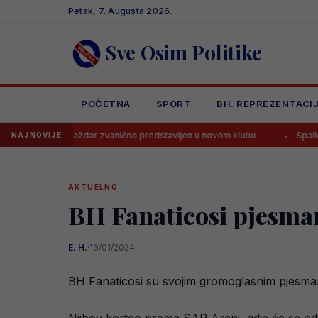
Skip
Petak, 7. Augusta 2026.
to
content
Sve Osim Politike
POČETNA
SPORT
BH. REPREZENTACI
 Baždar zvanično predstavljen u novom klubu
Spalletti već odluči
NAJNOVIJE
AKTUELNO
BH Fanaticosi pjesma
E. H.
·
13/01/2024
BH Fanaticosi su svojim gromoglasnim pjesma