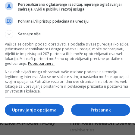
Personalizirano oglašavanje i sadržaj, mjerenje oglašavanja i
sadržaja, uvidi u publiku i razvoj usluga
Pohrana i/ili pristup podacima na uređaju
Saznajte više
Vaši će se osobni podaci obrađivati, a podatke s vašeg uređaja (kolačiće,
jedinstvene identifikatore i druge podatke uređaja) može pohranjivati,
dijeliti te im pristupati 207 partnera ili ih može upotrebljavati ova web-
lokacija. Mi i naši partneri možemo upotrebljavati precizne podatke o
geolociranju.
Popis partnera.
Neki dobavljači mogu obrađivati vaše osobne podatke na temelju
legitimnog interesa. Ako se ne slažete s tim, u nastavku možete upravljati
svojim opcijama. Potražite vezu pri dnu ove stranice ili na izborniku web-
lokacije za upravljanje pristankom ili povlačenje pristanka u postavkama
privatnosti i kolačića.
Upravljanje opcijama
Pristanak