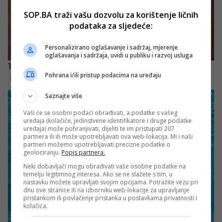
SOP.BA traži vašu dozvolu za korištenje ličnih
podataka za sljedeće:
Personalizirano oglašavanje i sadržaj, mjerenje
oglašavanja i sadržaja, uvidi u publiku i razvoj usluga
Pohrana i/ili pristup podacima na uređaju
Saznajte više
Vaši će se osobni podaci obrađivati, a podatke s vašeg
uređaja (kolačiće, jedinstvene identifikatore i druge podatke
uređaja) može pohranjivati, dijeliti te im pristupati 207
partnera ili ih može upotrebljavati ova web-lokacija. Mi i naši
partneri možemo upotrebljavati precizne podatke o
geolociranju.
Popis partnera.
Neki dobavljači mogu obrađivati vaše osobne podatke na
temelju legitimnog interesa. Ako se ne slažete s tim, u
nastavku možete upravljati svojim opcijama. Potražite vezu pri
dnu ove stranice ili na izborniku web-lokacije za upravljanje
pristankom ili povlačenje pristanka u postavkama privatnosti i
kolačića.