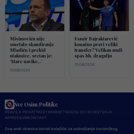
Misimoviću nije
Esmir Bajraktarević
smetalo skandiranje
konačno pravi veliki
Mladiću i prekid
transfer? Velikan nudi
utakmice, sretan je:
spas bh. dragulju
‘Stare navike…’
10/08/2026
10/08/2026
Sve Osim Politike
PRAVILA PRIVATNOSTI
MARKETING
USLOVI KORIŠTENJA
IMPRESSUM
KONTAKT
© 2026 Sve Osim Politike. Sva prava zadržana.
Ova web stranica koristi kolačiće za poboljšanje korisničkog