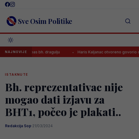
Skip
to
content
Sve Osim Politike
 nudi spas bh. dragulju
Haris Kaljanac otvoreno govorio o propust
NAJNOVIJE
ISTAKNUTE
Bh. reprezentativac nije
mogao dati izjavu za
BHT1, počeo je plakati..
Redakcija Sop
·
21/03/2024