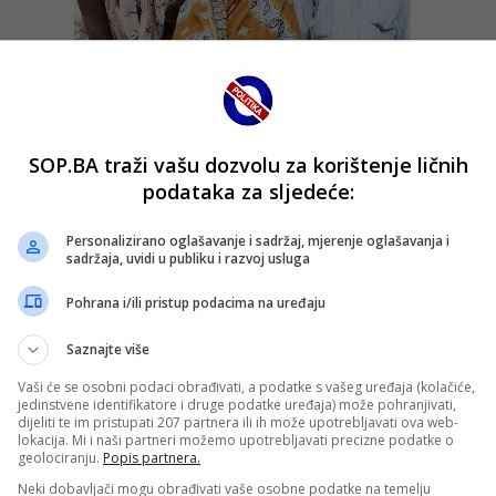
SOP.BA traži vašu dozvolu za korištenje ličnih
podataka za sljedeće:
Personalizirano oglašavanje i sadržaj, mjerenje oglašavanja i
sadržaja, uvidi u publiku i razvoj usluga
Pohrana i/ili pristup podacima na uređaju
Saznajte više
Vaši će se osobni podaci obrađivati, a podatke s vašeg uređaja (kolačiće,
jedinstvene identifikatore i druge podatke uređaja) može pohranjivati,
dijeliti te im pristupati 207 partnera ili ih može upotrebljavati ova web-
lokacija. Mi i naši partneri možemo upotrebljavati precizne podatke o
geolociranju.
Popis partnera.
Neki dobavljači mogu obrađivati vaše osobne podatke na temelju