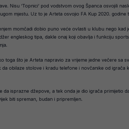
lave. Nisu ‘Topnici‘ pod vodstvom ovog Španca osvojili nasl
rugom mjestu. Uz to je Arteta osvojio FA Kup 2020. godine 
ođenjem momčadi dobio puno veće ovlasti u klubu nego kad je
žer engleskog tipa, dakle onaj koji obavlja i funkciju sport
nja.
ko toga što je Arteta napravio za vrijeme jedne večere sa sv
 da obilaze stolove i kradu telefone i novčanike od igrača k
če da isprazne džepove, a tek onda je dio igrača primijetio d
ijek biti spreman, budan i pripremljen.