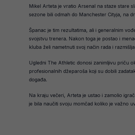
Mikel Arteta je vratio Arsenal na staze stare s
sezone bili odmah do Manchester Cityja, na d
Španac je tim rezultatima, ali i generalnim v
svojstvu trenera. Nakon toga je postao i menad
kluba želi nametnuti svoj način rada i razmišlja
Ugledni The Athletic donosi zanimljivu priču o
profesionalnih džeparoša koji su dobili zadatak
događa.
Na kraju večeri, Arteta je ustao i zamolio igra
je bila naučiti svoju momčad koliko je važno uv