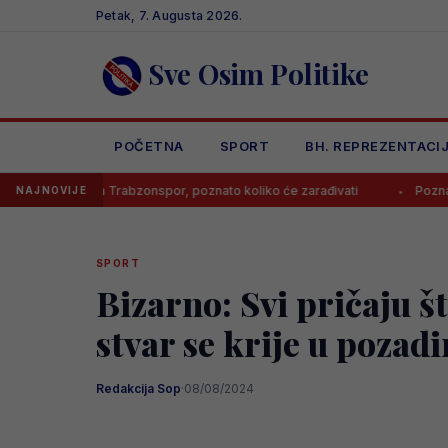
Skip
Petak, 7. Augusta 2026.
to
content
Sve Osim Politike
POČETNA
SPORT
BH. REPREZENTACI
ao za Trabzonspor, poznato koliko će zarađivati
Poznato koliko će
NAJNOVIJE
SPORT
Bizarno: Svi pričaju š
stvar se krije u pozadi
Redakcija Sop
·
08/08/2024