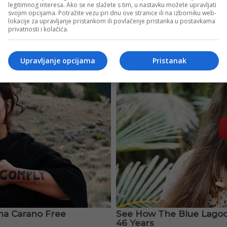
legitimnog interesa. Ako se ne slažete s tim, u nastavku možete upravljati
svojim opcijama. Potražite vezu pri dnu ove stranice ili na izborniku web-
lokacije za upravljanje pristankom ili povlačenje pristanka u postavkama
privatnosti i kolačića.
Upravljanje opcijama
Pristanak