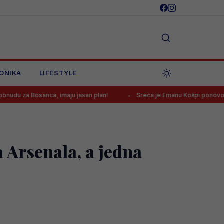
ONIKA
LIFESTYLE
anca, imaju jasan plan!
Sreća je Emanu Košpi ponovo okrenula le
a Arsenala, a jedna