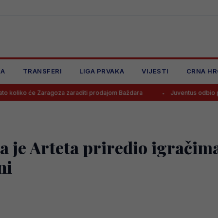
JA
TRANSFERI
LIGA PRVAKA
VIJESTI
CRNA HR
 Zaragoza zaraditi prodajom Baždara
Juventus odbio ponudu za Bos
ta je Arteta priredio igračim
ni