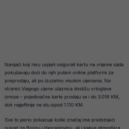
Navijači koji nisu uspjeli osigurati kartu na vrijeme sada
pokušavaju doći do njih putem online platformi za
preprodaju, ali po izuzetno visokim cijenama. Na
stranici Viagogo cijene ulaznica dostižu vrtoglave
iznose – pojedinačne karte prodaju se i do 3.016 KM,
dok najjeftinije ne idu ispod 1.110 KM.
Sve to jasno pokazuje koliki značaj ima predstojeći
susret za Bosnu i Hercegovinu, ali i kakva atmosfera