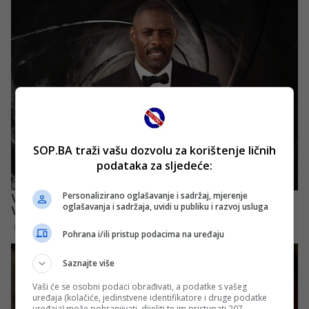
SOP.BA traži vašu dozvolu za korištenje ličnih
podataka za sljedeće:
Personalizirano oglašavanje i sadržaj, mjerenje
oglašavanja i sadržaja, uvidi u publiku i razvoj usluga
Pohrana i/ili pristup podacima na uređaju
Saznajte više
Vaši će se osobni podaci obrađivati, a podatke s vašeg
uređaja (kolačiće, jedinstvene identifikatore i druge podatke
uređaja) može pohranjivati, dijeliti te im pristupati 207