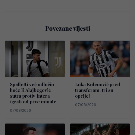
Povezane vijesti
Spalletti već odlučio
Luka Kulenović pred
hoće li Alajbegović
transferom, tri su
sutra protiv Intera
opcije!
igrati od prve minute
07/08/2026
07/08/2026