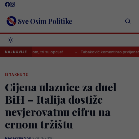
Skip
to
content
Sve Osim Politike
transferom, tri su opcije!
Tabaković komentirao prvijenac u dresu
NAJNOVIJE
ISTAKNUTE
Cijena ulaznice za duel
BiH – Italija dostiže
nevjerovatnu cifru na
crnom tržištu
Redakcija Sop
·
27/03/2026