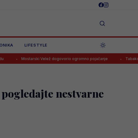
ONIKA
LIFESTYLE
starski Velež dogovorio ogromno pojačanje
Tabaković komentira
 pogledajte nestvarne