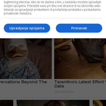
legitimnog interesa. Ako se ne slažete s tim, u nastavku možete upravljati
svojim opcijama. Potražite vezu pri dnu ove stranice ili na izborniku web-
lokacije za upravljanje pristankom ili povlačenje pristanka u postavkama
privatnosti i kolačića.
Upravljanje opcijama
Pristanak