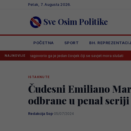
Skip
Petak, 7. Augusta 2026.
to
content
Sve Osim Politike
POČETNA
SPORT
BH. REPREZENTACI
e, nagovorio ga je jedan čovjek čiji se savjet mora slušati
Počinje P
NAJNOVIJE
ISTAKNUTE
Čudesni Emiliano Mart
odbrane u penal serij
Redakcija Sop
·
05/07/2024