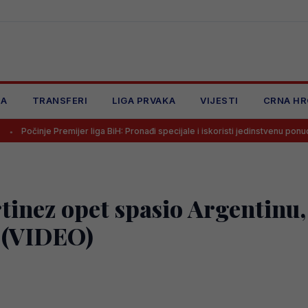
JA
TRANSFERI
LIGA PRVAKA
VIJESTI
CRNA HR
remijer liga BiH: Pronađi specijale i iskoristi jedinstvenu ponudu
Mo
inez opet spasio Argentinu,
i (VIDEO)