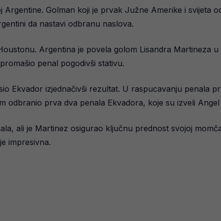
 Argentine. Golman koji je prvak Južne Amerike i svijeta o
gentini da nastavi odbranu naslova.
 Houstonu. Argentina je povela golom Lisandra Martineza u 3
a promašio penal pogodivši stativu.
o Ekvador izjednačivši rezultat. U raspucavanju penala prvi
m odbranio prva dva penala Ekvadora, koje su izveli Angel
enala, ali je Martinez osigurao ključnu prednost svojoj momča
je impresivna.