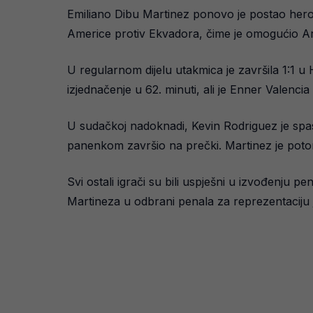
Emiliano Dibu Martinez ponovo je postao heroj
Americe protiv Ekvadora, čime je omogućio Ar
U regularnom dijelu utakmica je završila 1:1 u
izjednačenje u 62. minuti, ali je Enner Valenci
U sudačkoj nadoknadi, Kevin Rodriguez je spasi
panenkom završio na prečki. Martinez je poto
Svi ostali igrači su bili uspješni u izvođenju p
Martineza u odbrani penala za reprezentaciju 