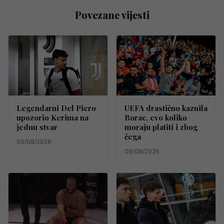
Povezane vijesti
Legendarni Del Piero
UEFA drastično kaznila
upozorio Kerima na
Borac, evo koliko
jednu stvar
moraju platiti i zbog
čega
09/08/2026
09/08/2026