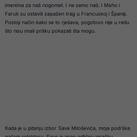
imenima za naš nogomet. I ne samo naš. I Meho i
Faruk su ostavili zapažen trag u Francuskoj i Španiji.
Postoji način kako se to rješava, pogotovo nije u redu
što nisu imali priliku pokazati šta mogu.
Kada je u pitanju izbor Save Miloševića, moja podrška
našem selektoru. Savo je imao odličnu igračku