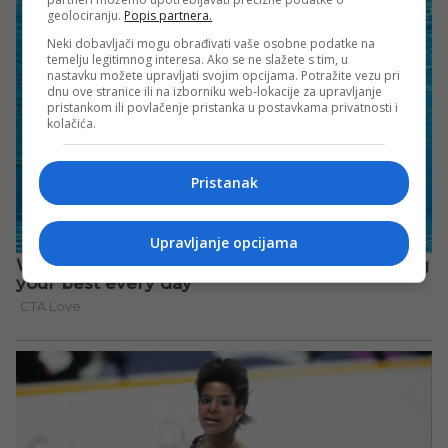
geolociranju.
Popis partnera.
Neki dobavljači mogu obrađivati vaše osobne podatke na
temelju legitimnog interesa. Ako se ne slažete s tim, u
nastavku možete upravljati svojim opcijama. Potražite vezu pri
dnu ove stranice ili na izborniku web-lokacije za upravljanje
pristankom ili povlačenje pristanka u postavkama privatnosti i
kolačića.
Pristanak
Upravljanje opcijama