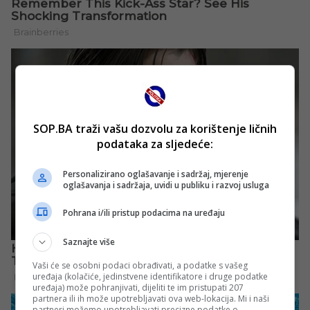
SOP.BA traži vašu dozvolu za korištenje ličnih
podataka za sljedeće:
Personalizirano oglašavanje i sadržaj, mjerenje
oglašavanja i sadržaja, uvidi u publiku i razvoj usluga
Pohrana i/ili pristup podacima na uređaju
Saznajte više
Vaši će se osobni podaci obrađivati, a podatke s vašeg
uređaja (kolačiće, jedinstvene identifikatore i druge podatke
uređaja) može pohranjivati, dijeliti te im pristupati 207
partnera ili ih može upotrebljavati ova web-lokacija. Mi i naši
partneri možemo upotrebljavati precizne podatke o