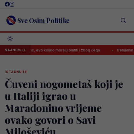
Skip
to
content
Sve Osim Politike
nila Borac, evo koliko moraju platiti i zbog čega
Benjamin Šehić po
NAJNOVIJE
ISTAKNUTE
Čuveni nogometaš koji je
u Italiji igrao u
Maradonino vrijeme
ovako govori o Savi
Miloševiću