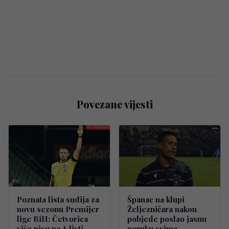
Povezane vijesti
Poznata lista sudija za
Španac na klupi
novu sezonu Premijer
Željezničara nakon
lige BiH: Četvorica
pobjede poslao jasnu
više nisu na A listi
poruku svima