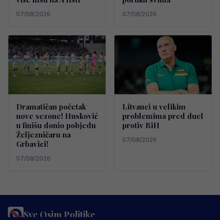
07/08/2026
07/08/2026
Dramatičan početak
Litvanci u velikim
nove sezone! Husković
problemima pred duel
u finišu donio pobjedu
protiv BiH
Željezničaru na
07/08/2026
Grbavici!
07/08/2026
Sve Osim Politike