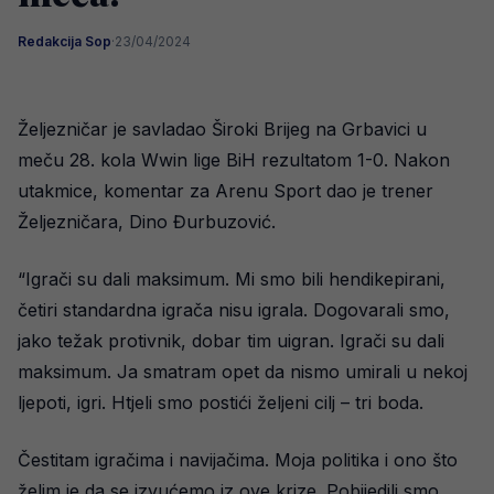
Redakcija Sop
·
23/04/2024
Željezničar je savladao Široki Brijeg na Grbavici u
meču 28. kola Wwin lige BiH rezultatom 1-0. Nakon
utakmice, komentar za Arenu Sport dao je trener
Željezničara, Dino Đurbuzović.
“Igrači su dali maksimum. Mi smo bili hendikepirani,
četiri standardna igrača nisu igrala. Dogovarali smo,
jako težak protivnik, dobar tim uigran. Igrači su dali
maksimum. Ja smatram opet da nismo umirali u nekoj
ljepoti, igri. Htjeli smo postići željeni cilj – tri boda.
Čestitam igračima i navijačima. Moja politika i ono što
želim je da se izvućemo iz ove krize. Pobijedili smo