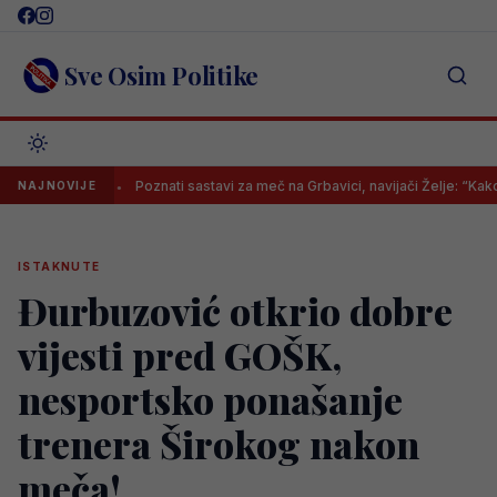
Skip
to
content
Sve Osim Politike
?
Poznati sastavi za meč na Grbavici, navijači Želje: “Kako se ono
NAJNOVIJE
ISTAKNUTE
Đurbuzović otkrio dobre
vijesti pred GOŠK,
nesportsko ponašanje
trenera Širokog nakon
meča!