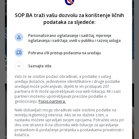
SOP.BA traži vašu dozvolu za korištenje ličnih
podataka za sljedeće:
Personalizirano oglašavanje i sadržaj, mjerenje
oglašavanja i sadržaja, uvidi u publiku i razvoj usluga
Pohrana i/ili pristup podacima na uređaju
Saznajte više
Vaši će se osobni podaci obrađivati, a podatke s vašeg
uređaja (kolačiće, jedinstvene identifikatore i druge podatke
uređaja) može pohranjivati, dijeliti te im pristupati 207
partnera ili ih može upotrebljavati ova web-lokacija. Mi i naši
partneri možemo upotrebljavati precizne podatke o
geolociranju.
Popis partnera.
Neki dobavljači mogu obrađivati vaše osobne podatke na
temelju legitimnog interesa. Ako se ne slažete s tim, u
nastavku možete upravljati svojim opcijama. Potražite vezu pri
dnu ove stranice ili na izborniku web-lokacije za upravljanje
pristankom ili povlačenje pristanka u postavkama privatnosti i
kolačića.