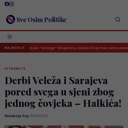
Skip
to
content
Sve Osim Politike
dske otputovao “na noge” Smajloviću, budući Zmaj imao samo jedan odgov
NAJNOVIJE
ISTAKNUTE
Derbi Veleža i Sarajeva
pored svega u sjeni zbog
jednog čovjeka – Halkića!
Redakcija Sop
·
18/05/2025