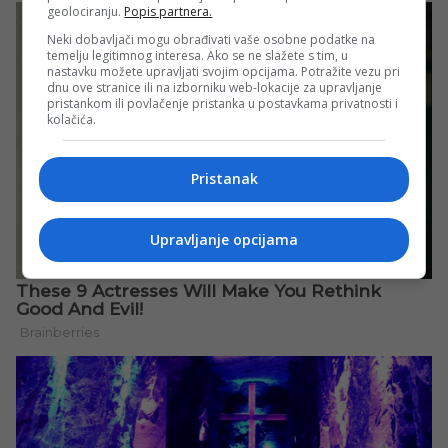
geolociranju.
Popis partnera.
Neki dobavljači mogu obrađivati vaše osobne podatke na
temelju legitimnog interesa. Ako se ne slažete s tim, u
nastavku možete upravljati svojim opcijama. Potražite vezu pri
dnu ove stranice ili na izborniku web-lokacije za upravljanje
pristankom ili povlačenje pristanka u postavkama privatnosti i
kolačića.
Pristanak
Upravljanje opcijama