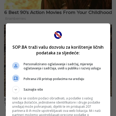
SOP.BA traži vašu dozvolu za korištenje ličnih
podataka za sljedeće:
Personalizirano oglašavanje i sadržaj, mjerenje
oglašavanja i sadržaja, uvidi u publiku i razvoj usluga
Pohrana i/ili pristup podacima na uređaju
Saznajte više
Vaši će se osobni podaci obrađivati, a podatke s vašeg
uređaja (kolačiće, jedinstvene identifikatore i druge podatke
uređaja) može pohranjivati, dijeliti te im pristupati 207
partnera ili ih može upotrebljavati ova web-lokacija. Mi i naši
partneri možemo upotrebljavati precizne podatke o