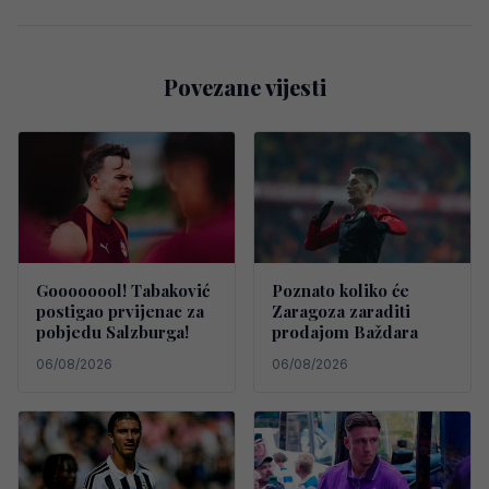
Povezane vijesti
Goooooool! Tabaković
Poznato koliko će
postigao prvijenac za
Zaragoza zaraditi
pobjedu Salzburga!
prodajom Baždara
06/08/2026
06/08/2026