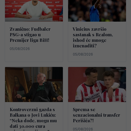
Zvanično: Fudbaler
Vinicius završio
PSG-a stigao u
sastanak s Realom,
Premijer ligu BiH!
ishod će mnoge
iznenaditi?
05/08/2026
05/08/2026
Kontroverzni gazda s
Sprema se
Balkana o Jovi Lukiću:
senzacionalni transfer
“Neka dođe, mogu mu
Perišića?!
dati 30.000 eura
05/08/2026