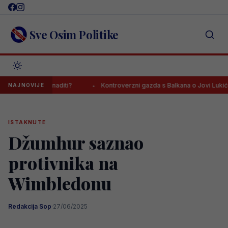
Skip
to
content
Sve Osim Politike
ge iznenaditi?
Kontroverzni gazda s Balkana o Jovi Lukiću: “Neka 
NAJNOVIJE
ISTAKNUTE
Džumhur saznao
protivnika na
Wimbledonu
Redakcija Sop
·
27/06/2025