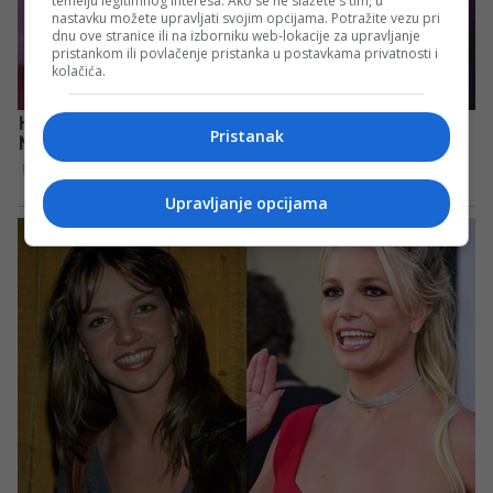
temelju legitimnog interesa. Ako se ne slažete s tim, u
nastavku možete upravljati svojim opcijama. Potražite vezu pri
dnu ove stranice ili na izborniku web-lokacije za upravljanje
pristankom ili povlačenje pristanka u postavkama privatnosti i
kolačića.
Pristanak
Upravljanje opcijama