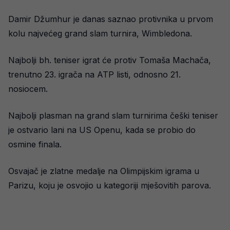
Damir Džumhur je danas saznao protivnika u prvom
kolu najvećeg grand slam turnira, Wimbledona.
Najbolji bh. teniser igrat će protiv Tomaša Machača,
trenutno 23. igrača na ATP listi, odnosno 21.
nosiocem.
Najbolji plasman na grand slam turnirima češki teniser
je ostvario lani na US Openu, kada se probio do
osmine finala.
Osvajač je zlatne medalje na Olimpijskim igrama u
Parizu, koju je osvojio u kategoriji mješovitih parova.