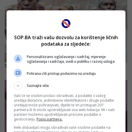
SOP.BA traži vašu dozvolu za korištenje ličnih
podataka za sljedeće:
Personalizirano oglašavanje i sadržaj, mjerenje
oglašavanja i sadržaja, uvidi u publiku i razvoj usluga
Pohrana i/ili pristup podacima na uređaju
Saznajte više
Vaši će se osobni podaci obrađivati, a podatke s vašeg
uređaja (kolačiće, jedinstvene identifikatore i druge podatke
uređaja) može pohranjivati, dijeliti te im pristupati 207
partnera ili ih može upotrebljavati ova web-lokacija. Mi i naši
partneri možemo upotrebljavati precizne podatke o
geolociranju.
Popis partnera.
Neki dobavljači mogu obrađivati vaše osobne podatke na